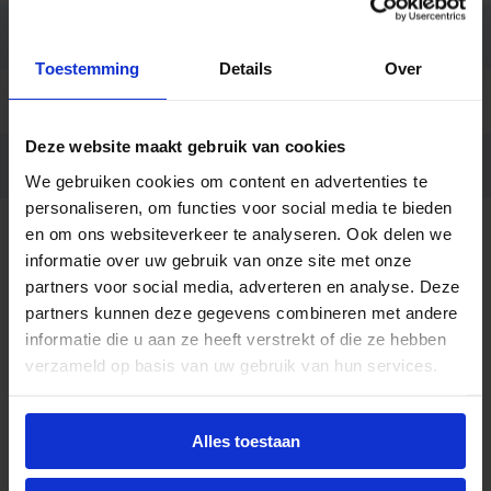
Merk
Philips
Toestemming
Details
Over
Code
60052315
Deze website maakt gebruik van cookies
Ean code
8711500600523
We gebruiken cookies om content en advertenties te
personaliseren, om functies voor social media te bieden
en om ons websiteverkeer te analyseren. Ook delen we
informatie over uw gebruik van onze site met onze
partners voor social media, adverteren en analyse. Deze
partners kunnen deze gegevens combineren met andere
informatie die u aan ze heeft verstrekt of die ze hebben
Advies of hulp nodig?
verzameld op basis van uw gebruik van hun services.
Heb je advies nodig of ben je op zoek naar
een alternatieve oplossing? Onze lichtexperts
Alles toestaan
helpen je graag met professioneel
lichtadvies
en zorgen voor de juiste licht oplossing. Aarzel