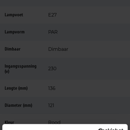
Lampvoet
E27
Lampvorm
PAR
Dimbaar
Dimbaar
Ingangsspanning
230
(v)
Lengte (mm)
136
Diameter (mm)
121
Kleur
Rood