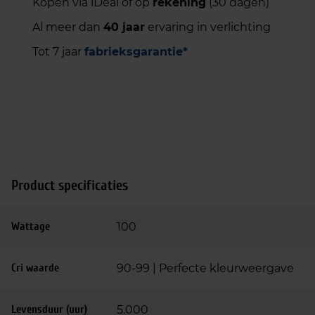
Kopen via iDeal of op
rekening
(30 dagen)
Al meer dan
40 jaar
ervaring in verlichting
Tot 7 jaar
fabrieksgarantie*
Product specificaties
Wattage
100
Cri waarde
90-99 | Perfecte kleurweergave
Levensduur (uur)
5.000