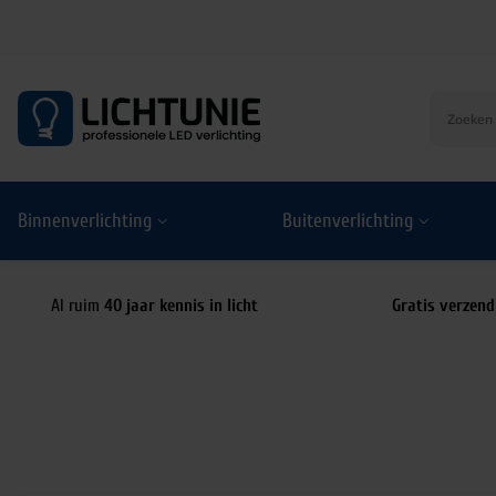
S
k
i
p
t
o
Binnenverlichting
Buitenverlichting
c
o
n
t
Al ruim
40 jaar kennis in licht
Gratis verzend
e
n
t