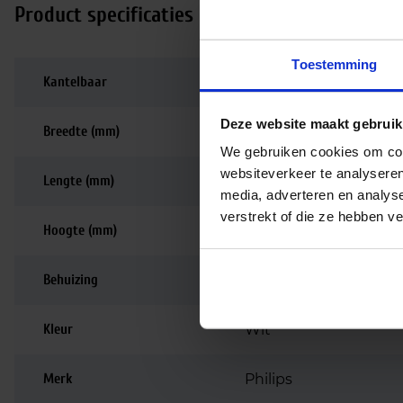
Product specificaties
Toestemming
Kantelbaar
–
Deze website maakt gebruik
Breedte (mm)
615.5
We gebruiken cookies om cont
websiteverkeer te analyseren
Lengte (mm)
615.5
media, adverteren en analys
verstrekt of die ze hebben v
Hoogte (mm)
78.5
Behuizing
Aluminium
Kleur
Wit
Merk
Philips