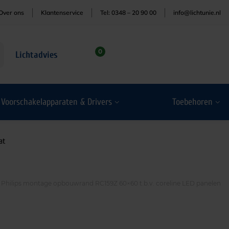
Over ons
Klantenservice
Tel: 0348 – 20 90 00
info@lichtunie.nl
0
Lichtadvies
Voorschakelapparaten & Drivers
Toebehoren
at
Philips montage opbouwrand RC159Z 60×60 t.b.v. coreline LED panelen