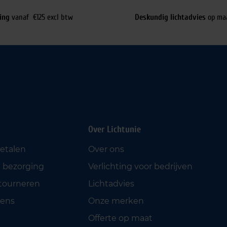
ing
vanaf €125 excl btw
Deskundig lichtadvies
op ma
Over Lichtunie
betalen
Over ons
 bezorging
Verlichting voor bedrijven
etourneren
Lichtadvies
ens
Onze merken
Offerte op maat