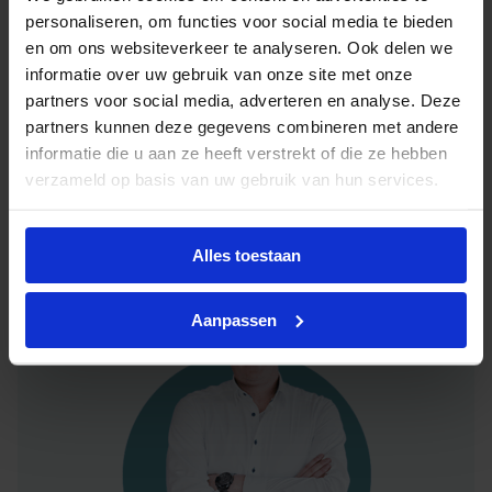
Heb je advies nodig of ben je op zoek naar
personaliseren, om functies voor social media te bieden
een alternatieve oplossing? Onze lichtexperts
en om ons websiteverkeer te analyseren. Ook delen we
helpen je graag met professioneel
lichtadvies
informatie over uw gebruik van onze site met onze
en zorgen voor de juiste licht oplossing. Aarzel
partners voor social media, adverteren en analyse. Deze
niet om contact met ons op te nemen.
partners kunnen deze gegevens combineren met andere
informatie die u aan ze heeft verstrekt of die ze hebben
verzameld op basis van uw gebruik van hun services.
Mail
info@lichtunie.nl
Bel
+31(0)348 209 000
App
0348 – 20 90 00
Alles toestaan
Aanpassen