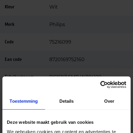
Kleur
Wit
Merk
Philips
Code
75216099
Ean code
8720169752160
Fabrikantnaam
RC159Z SMB W30L120
Toestemming
Details
Over
Deze website maakt gebruik van cookies
Advies of hulp nodig?
We gebruiken cookies om content en advertenties te