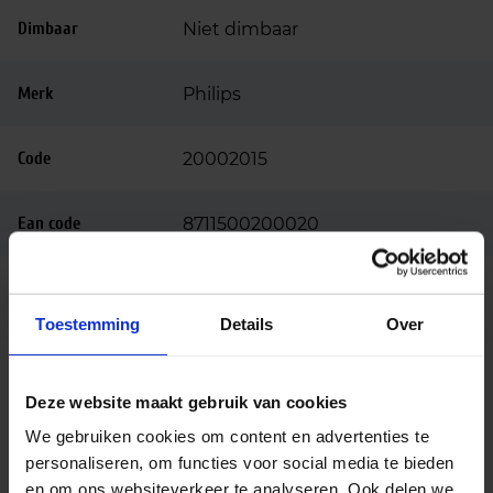
Dimbaar
Niet dimbaar
Merk
Philips
Code
20002015
Ean code
8711500200020
MASTERC CDM-TD 70W/942
Fabrikantnaam
RX7s 1CT/12
Toestemming
Details
Over
Beschrijving
Deze website maakt gebruik van cookies
De Philips MasterColour CDM-TD vervangt een
We gebruiken cookies om content en advertenties te
kwartsmetaal lamp die de MHN(W)-TD lampen
personaliseren, om functies voor social media te bieden
vervangt. De CDM-TD heeft twee grote voordelen
en om ons websiteverkeer te analyseren. Ook delen we