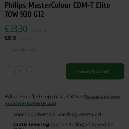
Philips MasterColour CDM-T Elite
70W 930 G12
€
23,30
excl. btw
€
28,19
incl.btw
Op voorraad
-
+
In winkelmand
Wil je een offerte op maat, dat kan!
Vraag dan een
maatwerkofferte aan
Voor 14:00 besteld, vandaag verstuurd
Gratis levering
voor bestellingen boven de