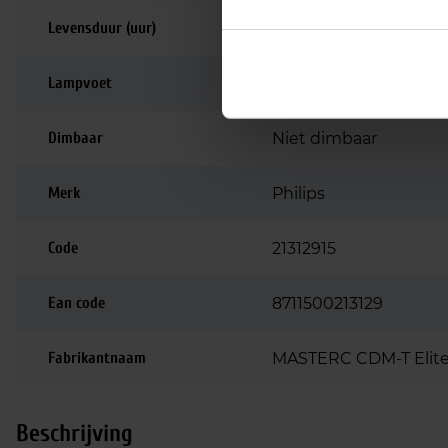
Levensduur (uur)
15.000
Lampvoet
G12
Dimbaar
Niet dimbaar
Merk
Philips
Code
21312915
Ean code
8711500213129
Fabrikantnaam
MASTERC CDM-T Elite 
Beschrijving