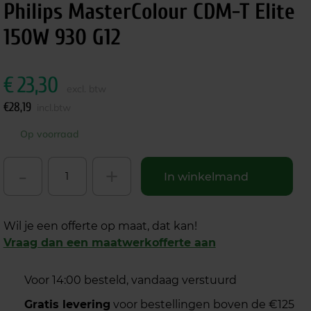
Philips MasterColour CDM-T Elite
150W 930 G12
€
23,30
excl. btw
€
28,19
incl.btw
Op voorraad
-
+
In winkelmand
Wil je een offerte op maat, dat kan!
Vraag dan een maatwerkofferte aan
Voor 14:00 besteld, vandaag verstuurd
Gratis levering
voor bestellingen boven de €125