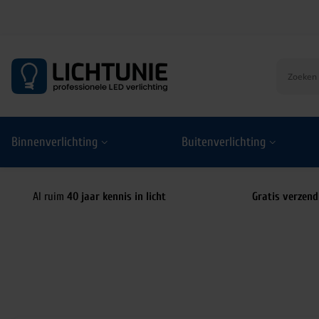
S
k
i
p
t
o
Binnenverlichting
Buitenverlichting
c
o
n
t
Al ruim
40 jaar kennis in licht
Gratis verzend
e
n
t