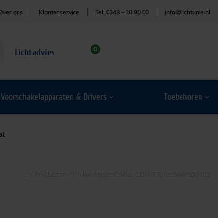
Over ons
Klantenservice
Tel: 0348 – 20 90 00
info@lichtunie.nl
0
Lichtadvies
Voorschakelapparaten & Drivers
Toebehoren
at
/
Producten
/
Philips MasterColour CDM-T Elite 150W 930 G12