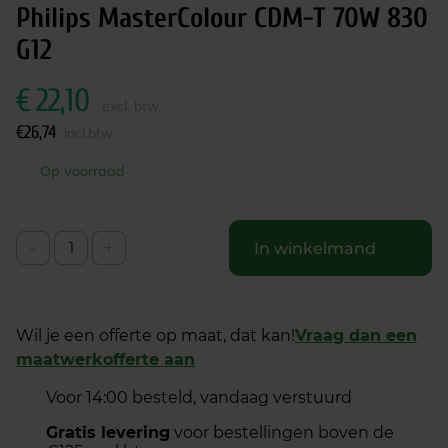
Philips MasterColour CDM-T 70W 830
G12
€
22,10
excl. btw
€
26,74
incl.btw
Op voorraad
-
+
In winkelmand
Wil je een offerte op maat, dat kan!
Vraag dan een
maatwerkofferte aan
Voor 14:00 besteld, vandaag verstuurd
Gratis levering
voor bestellingen boven de