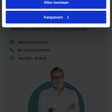
Alles toestaan
Heb je advies nodig of ben je op zoek naar
een alternatieve oplossing? Onze lichtexperts
helpen je graag met professioneel
Aanpassen
lichtadvies
en zorgen voor de juiste licht oplossing. Aarzel
niet om contact met ons op te nemen.
Mail
info@lichtunie.nl
Bel
+31(0)348 209 000
App
0348 – 20 90 00