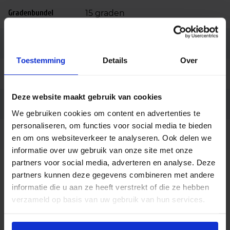
Gradenbundel
15 graden
Dimbaar
Niet dimbaar
Toestemming
Details
Over
Merk
Philips
Deze website maakt gebruik van cookies
Code
95473900
We gebruiken cookies om content en advertenties te
personaliseren, om functies voor social media te bieden
Ean code
8727900954739
en om ons websiteverkeer te analyseren. Ook delen we
informatie over uw gebruik van onze site met onze
partners voor social media, adverteren en analyse. Deze
partners kunnen deze gegevens combineren met andere
informatie die u aan ze heeft verstrekt of die ze hebben
verzameld op basis van uw gebruik van hun services.
Advies of hulp nodig?