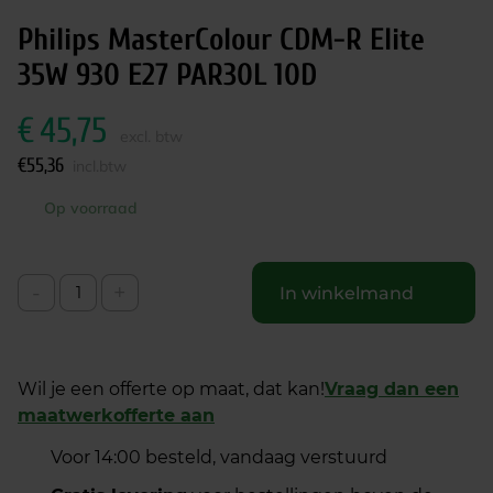
Philips MasterColour CDM-R Elite
35W 930 E27 PAR30L 10D
€
45,75
excl. btw
€
55,36
incl.btw
Op voorraad
-
+
In winkelmand
Wil je een offerte op maat, dat kan!
Vraag dan een
maatwerkofferte aan
Voor 14:00 besteld, vandaag verstuurd