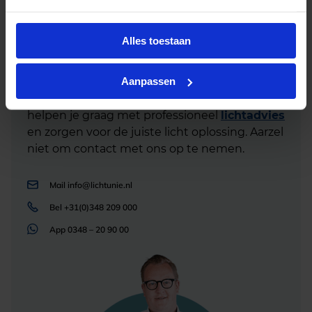
Alles toestaan
Advies of hulp nodig?
Aanpassen
Heb je advies nodig of ben je op zoek naar
een alternatieve oplossing? Onze lichtexperts
helpen je graag met professioneel
lichtadvies
en zorgen voor de juiste licht oplossing. Aarzel
niet om contact met ons op te nemen.
Mail
info@lichtunie.nl
Bel
+31(0)348 209 000
App
0348 – 20 90 00