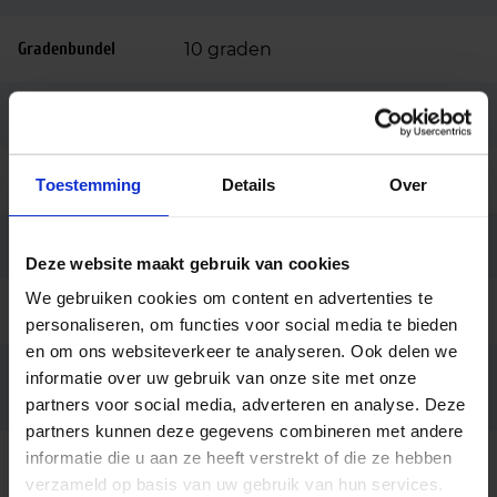
Gradenbundel
10 graden
Dimbaar
Niet dimbaar
Merk
Philips
Toestemming
Details
Over
Code
24192800
Deze website maakt gebruik van cookies
We gebruiken cookies om content en advertenties te
Ean code
8718291241928
personaliseren, om functies voor social media te bieden
en om ons websiteverkeer te analyseren. Ook delen we
MC CDM-R Elite 35W/930 E27
informatie over uw gebruik van onze site met onze
Fabrikantnaam
PAR30L 10D
partners voor social media, adverteren en analyse. Deze
partners kunnen deze gegevens combineren met andere
informatie die u aan ze heeft verstrekt of die ze hebben
verzameld op basis van uw gebruik van hun services.