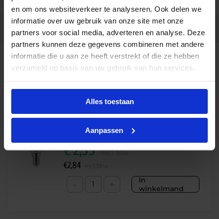
en om ons websiteverkeer te analyseren. Ook delen we
informatie over uw gebruik van onze site met onze
Ean code
8719514325210
partners voor social media, adverteren en analyse. Deze
partners kunnen deze gegevens combineren met andere
informatie die u aan ze heeft verstrekt of die ze hebben
verzameld op basis van uw gebruik van hun services.
Alternatieve producten
Alles toestaan
Philips Master VLE LED luster 3.4W 927 E14 P45
helder glas | dimbaar – vervangt 40W
Aanpassen
€
2,35
excl. btw
€
2,84
incl.btw
In
-
+
winkelmand