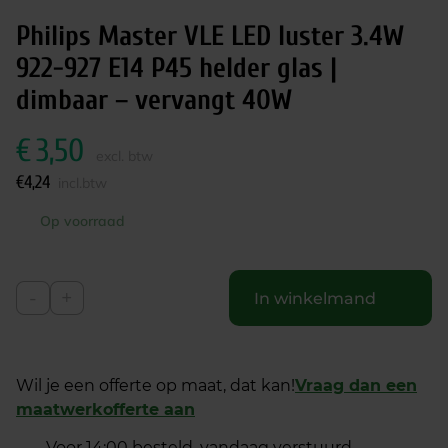
Philips Master VLE LED luster 3.4W
922-927 E14 P45 helder glas |
dimbaar – vervangt 40W
€
3,50
excl. btw
€
4,24
incl.btw
Op voorraad
-
+
In winkelmand
Wil je een offerte op maat, dat kan!
Vraag dan een
maatwerkofferte aan
Voor 14:00 besteld, vandaag verstuurd