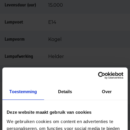
Levensduur (uur)
15.000
Lampvoet
E14
Lampvorm
Kogel
Lampafwerking
Helder
Dimbaar
Dimbaar
Ingangsspanning
Toestemming
Details
Over
220-240
(v)
Deze website maakt gebruik van cookies
Merk
Philips
We gebruiken cookies om content en advertenties te
personaliseren, om functies voor social media te bieden
Code
32521000