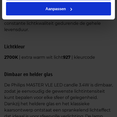
onderhouds- en vervangingskosten aanzienlijk
Aanpassen
worden verminderd. Daarnaast biedt Philips 3 jaar
garantie, wat zorgt voor betrouwbare prestaties en
constante lichtkwaliteit gedurende de gehele
levensduur.
Lichtkleur
2700K
| extra warm wit licht
927
| kleurcode
Dimbaar en helder glas
De Philips MASTER VLE LED candle 3.4W is dimbaar,
zodat je eenvoudig de gewenste lichtintensiteit
kunt bepalen voor elke sfeer of gelegenheid.
Dankzij het heldere glas en het klassieke
kaarsontwerp ontstaat een sprankelend lichteffect
dat ideaal is voor sfeervolle verlichting. De lamp