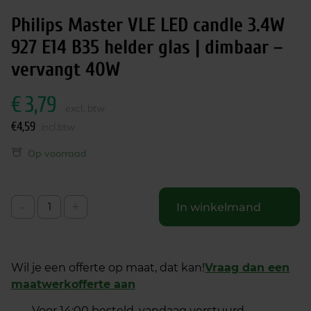
Philips Master VLE LED candle 3.4W
927 E14 B35 helder glas | dimbaar –
vervangt 40W
€
3,79
excl. btw
€
4,59
incl.btw
Op voorraad
-
+
In winkelmand
Wil je een offerte op maat, dat kan!
Vraag dan een
maatwerkofferte aan
Voor 14:00 besteld, vandaag verstuurd