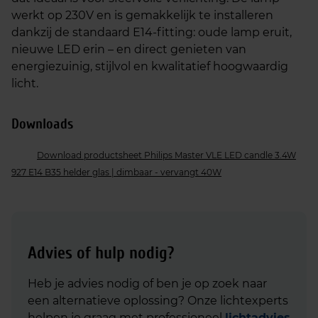
werkt op 230V en is gemakkelijk te installeren
dankzij de standaard E14-fitting: oude lamp eruit,
nieuwe LED erin – en direct genieten van
energiezuinig, stijlvol en kwalitatief hoogwaardig
licht.
Downloads
Download productsheet Philips Master VLE LED candle 3.4W
927 E14 B35 helder glas | dimbaar - vervangt 40W
Advies of hulp nodig?
Heb je advies nodig of ben je op zoek naar
een alternatieve oplossing? Onze lichtexperts
helpen je graag met professioneel
lichtadvies