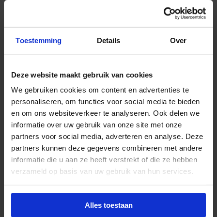
armaturen, zoals kroonluchters, wandlampen en
tafellampen, waar het filamentontwerp goed
zichtbaar is.
Toestemming
Details
Over
Zuinige vervanger
Deze website maakt gebruik van cookies
Met een energieverbruik van slechts 3,4 watt
We gebruiken cookies om content en advertenties te
vervangt deze LED-lamp moeiteloos een 40W
personaliseren, om functies voor social media te bieden
gloeilamp, wat zorgt voor een energiebesparing tot
en om ons websiteverkeer te analyseren. Ook delen we
90%. De lamp levert direct warm, helder licht en
informatie over uw gebruik van onze site met onze
combineert de klassieke uitstraling van
partners voor social media, adverteren en analyse. Deze
kaarsverlichting met de efficiëntie en
partners kunnen deze gegevens combineren met andere
duurzaamheid van moderne LED-technologie.
informatie die u aan ze heeft verstrekt of die ze hebben
verzameld op basis van uw gebruik van hun services.
Lange levensduur
De Philips MASTER VLE LED candle 3.4W heeft een
Alles toestaan
levensduur van circa 25.000 branduren, waardoor