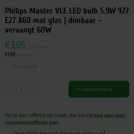
Philips Master VLE LED bulb 5.9W 927
E27 A60 mat glas | dimbaar –
vervangt 60W
€
3,05
excl. btw
€
3,69
incl.btw
Op voorraad
-
+
In winkelmand
Wil je een offerte op maat, dat kan!
Vraag dan een
maatwerkofferte aan
Voor 14:00 besteld, vandaag verstuurd