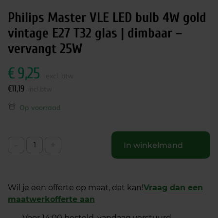
Philips Master VLE LED bulb 4W gold
vintage E27 T32 glas | dimbaar –
vervangt 25W
€
9,25
excl. btw
€
11,19
incl.btw
Op voorraad
-
+
In winkelmand
Wil je een offerte op maat, dat kan!
Vraag dan een
maatwerkofferte aan
Voor 14:00 besteld, vandaag verstuurd