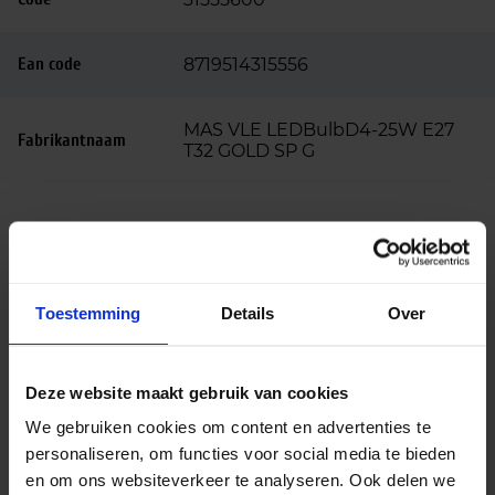
Ean code
8719514315556
MAS VLE LEDBulbD4-25W E27
Fabrikantnaam
T32 GOLD SP G
Beschrijving
Philips Master VLE LED bulb 4W gold vintage
E27 T32 glas | dimbaar – vervangt 25W
Toestemming
Details
Over
De Philips Master VLE LED bulb 4W gold vintage
E27 T32 glas is onderdeel van de Philips MASTER
Deze website maakt gebruik van cookies
Value LED serie, ontworpen als stijlvolle en
We gebruiken cookies om content en advertenties te
energiezuinige vervanger van traditionele 25W
personaliseren, om functies voor social media te bieden
gloeilampen. Deze dimbare LED-lamp combineert
en om ons websiteverkeer te analyseren. Ook delen we
vintage esthetiek met moderne LED-efficiëntie