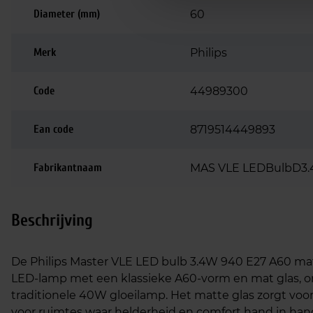
Diameter (mm)
60
Merk
Philips
Code
44989300
Ean code
8719514449893
Fabrikantnaam
MAS VLE LEDBulbD3.
Beschrijving
De Philips Master VLE LED bulb 3.4W 940 E27 A60 ma
LED‑lamp met een klassieke A60‑vorm en mat glas, o
traditionele 40W gloeilamp. Het matte glas zorgt voor 
voor ruimtes waar helderheid en comfort hand in ha