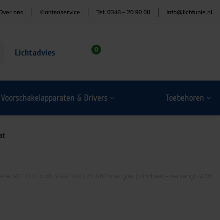
Over ons
Klantenservice
Tel: 0348 – 20 90 00
info@lichtunie.nl
0
Lichtadvies
Voorschakelapparaten & Drivers
Toebehoren
at
aster VLE LED bulb 3.4W 940 E27 A60 mat glas | dimbaar – vervangt 40W