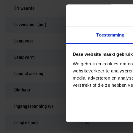
Cri waarde
90-99 | Perfecte kle
Levensduur (uur)
15.000
Toestemming
Lampvoet
E27
Deze website maakt gebruik
Lampvorm
Peer
We gebruiken cookies om cont
websiteverkeer te analyseren
Lampafwerking
Mat
media, adverteren en analys
verstrekt of die ze hebben v
Dimbaar
Dimbaar
Ingangsspanning (v)
220-240
Lengte (mm)
104