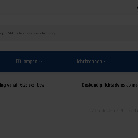
LED lampen
Lichtbronnen
ing
vanaf €125 excl btw
Deskundig lichtadvies
op ma
/
Producten
/
Philips M