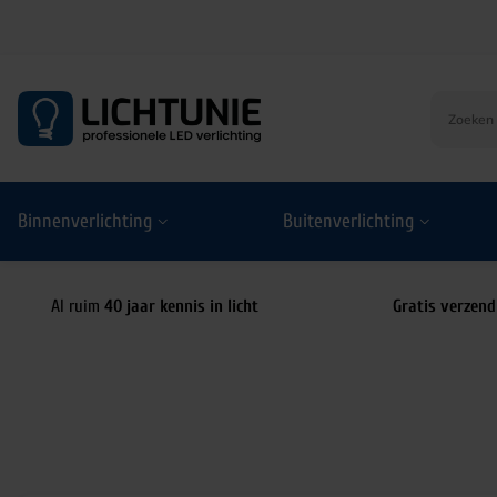
S
k
i
p
t
o
Binnenverlichting
Buitenverlichting
c
o
n
t
Al ruim
40 jaar kennis in licht
Gratis verzend
e
n
t