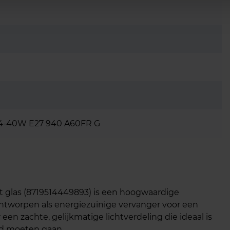
4-40W E27 940 A60FR G
t glas (8719514449893) is een hoogwaardige
ntworpen als energiezuinige vervanger voor een
een zachte, gelijkmatige lichtverdeling die ideaal is
nd moeten gaan.