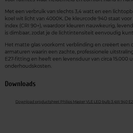
Met een verbruik van slechts 3,4 watt en een lichto
koel wit licht van 4000K. De kleurcode 940 staat voor
index (CRI 90+), waardoor kleuren nauwkeurig, lev
is dimbaar, zodat je de lichtintensiteit eenvoudig k
Het matte glas voorkomt verblinding en creëert een dif
armaturen waarin een zachte, professionele uitstrali
E27‑fitting en heeft een levensduur van circa 15.000 
onderhoudskosten.
Downloads
Download productsheet Philips Master VLE LED bulb 3.4W 940 E2