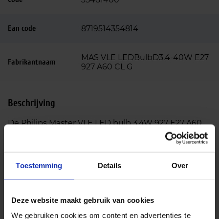
Ean code
8719514354814
MAS VLE LEDBulbD3.4-40W E27
Fabrikantnaam
927 A60 CL G
Beschrijving
De Philips Master VLE LED bulb 3.4W 927 E27 A60
helder glas (8719514354814) is een decoratieve
LED‑lamp met een klassieke A60‑vorm en helder
glas, ontworpen als energiezuinige vervanger voor
Toestemming
Details
Over
een traditionele 40W gloeilamp. Dankzij het
transparante glas en de zichtbare filamenten heeft
deze lamp een elegante uitstraling die perfect past
Deze website maakt gebruik van cookies
in zowel moderne als vintage interieurs.
We gebruiken cookies om content en advertenties te