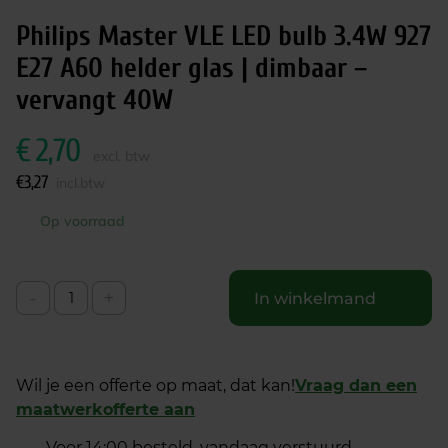
Philips Master VLE LED bulb 3.4W 927
E27 A60 helder glas | dimbaar –
vervangt 40W
€
2,70
excl. btw
€
3,27
incl.btw
Op voorraad
-
+
In winkelmand
Wil je een offerte op maat, dat kan!
Vraag dan een
maatwerkofferte aan
Voor 14:00 besteld, vandaag verstuurd