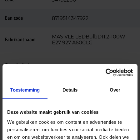
Ean code
8719514347922
MAS VLE LEDBulbD11.2-100W
Fabrikantnaam
E27 927 A60CLG
Beschrijving
De Philips Master VLE LED bulb 11.2‑100W 927 E27
A60 helder glas (8719514347922) is een krachtige
Toestemming
Details
Over
LED‑lamp met een klassieke A60‑vorm en helder
glas, ontworpen als energiezuinige vervanger voor
een traditionele 100W gloeilamp. Dankzij het
Deze website maakt gebruik van cookies
transparante glas en de zichtbare filamenten heeft
We gebruiken cookies om content en advertenties te
deze lamp een elegante, decoratieve uitstraling die
personaliseren, om functies voor social media te bieden
perfect past in zowel moderne als klassieke
en om ons websiteverkeer te analyseren. Ook delen we
interieurs.