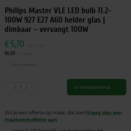
Philips Master VLE LED bulb 11.2-
100W 927 E27 A60 helder glas |
dimbaar – vervangt 100W
€
5,70
excl. btw
€
6,90
incl.btw
Op voorraad
-
+
In winkelmand
Wil je een offerte op maat, dat kan!
Vraag dan een
maatwerkofferte aan
Voor 14:00 besteld, vandaag verstuurd