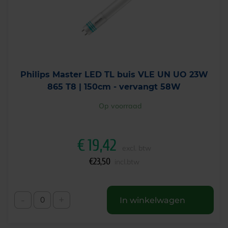
Philips Master LED TL buis VLE UN UO 23W
865 T8 | 150cm - vervangt 58W
Op voorraad
€
19,42
excl. btw
€
23,50
incl.btw
-
+
In winkelwagen