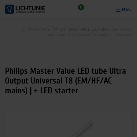
S
0
k
i
p
/
Producten
/
Philips Master Value LED tube Ultra Output
t
Universal T8 (EM/HF/AC mains) | + LED starter
o
c
o
n
Philips Master Value LED tube Ultra
t
e
Output Universal T8 (EM/HF/AC
n
mains) | + LED starter
t