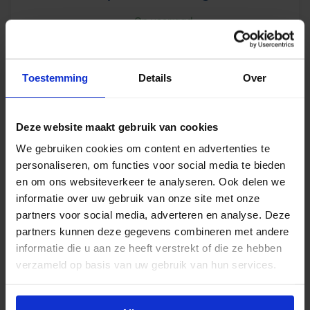
Op voorraad
€
19,42
Toestemming
Details
Over
excl. btw
€
23,50
incl.btw
Deze website maakt gebruik van cookies
-
+
We gebruiken cookies om content en advertenties te
In winkelwagen
personaliseren, om functies voor social media te bieden
en om ons websiteverkeer te analyseren. Ook delen we
informatie over uw gebruik van onze site met onze
partners voor social media, adverteren en analyse. Deze
partners kunnen deze gegevens combineren met andere
informatie die u aan ze heeft verstrekt of die ze hebben
verzameld op basis van uw gebruik van hun services.