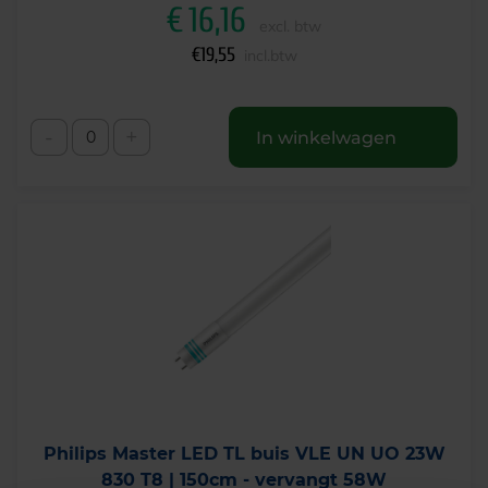
€
16,16
excl. btw
€
19,55
incl.btw
-
+
In winkelwagen
Philips Master LED TL buis VLE UN UO 23W
830 T8 | 150cm - vervangt 58W