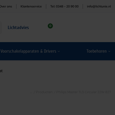
Over ons
Klantenservice
Tel: 0348 – 20 90 00
info@lichtunie.nl
0
Lichtadvies
Voorschakelapparaten & Drivers
Toebehoren
at
/
Producten
/
Philips Master TL5 Circular 22W 827