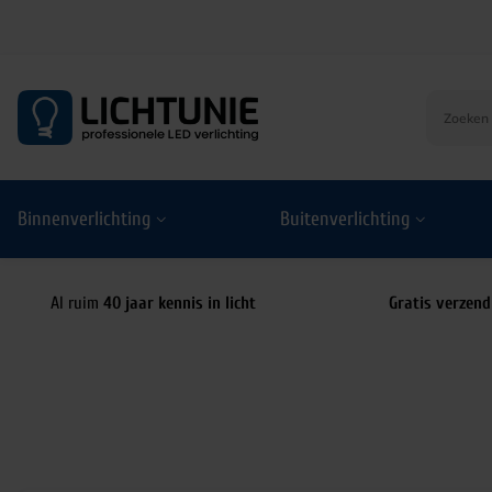
S
k
i
p
t
o
Binnenverlichting
Buitenverlichting
c
o
n
t
Al ruim
40 jaar kennis in licht
Gratis verzend
e
n
t