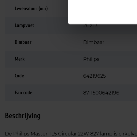
Levensduur (uur)
12.000
Lampvoet
2GX13
Dimbaar
Dimbaar
Merk
Philips
Code
64219625
Ean code
8711500642196
Beschrijving
De Philips Master TL5 Circular 22W 827 lamp is cirke