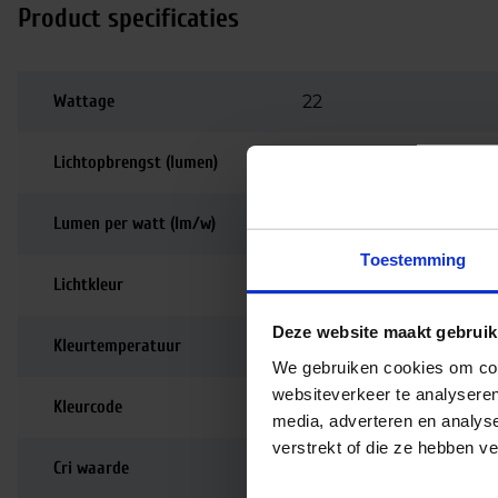
Product specificaties
Wattage
22
Lichtopbrengst (lumen)
1800
Lumen per watt (lm/w)
82
Toestemming
Lichtkleur
2700K
Deze website maakt gebruik
Kleurtemperatuur
2700K | Zeer warm wi
We gebruiken cookies om cont
websiteverkeer te analyseren
Kleurcode
827
media, adverteren en analys
verstrekt of die ze hebben v
Cri waarde
80-89 | Goede kleurw