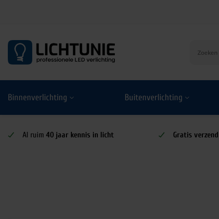
S
k
i
p
t
o
Binnenverlichting
Buitenverlichting
c
o
n
t
Al ruim
40 jaar kennis in licht
Gratis verzend
e
n
t