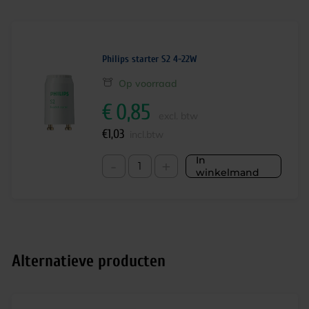
Philips starter S2 4-22W
Op voorraad
€
0,85
excl. btw
€
1,03
incl.btw
In
-
+
winkelmand
Alternatieve producten