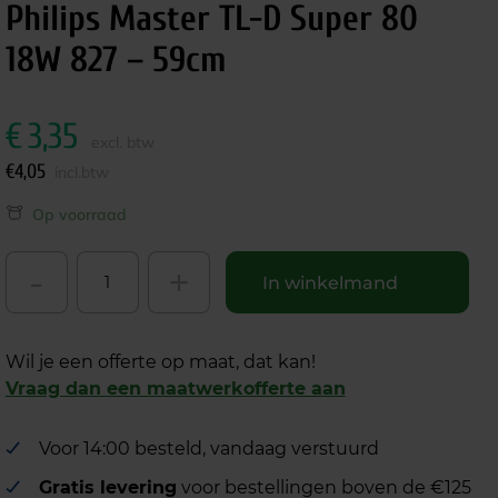
Philips Master TL-D Super 80
18W 827 – 59cm
€
3,35
excl. btw
€
4,05
incl.btw
Op voorraad
-
+
In winkelmand
Wil je een offerte op maat, dat kan!
Vraag dan een maatwerkofferte aan
Voor 14:00 besteld, vandaag verstuurd
Gratis levering
voor bestellingen boven de €125