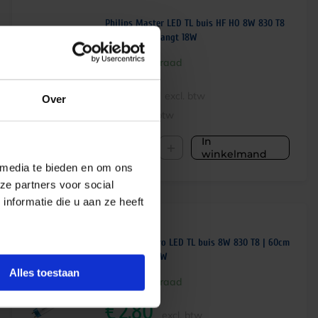
Philips Master LED TL buis HF HO 8W 830 T8
| 60cm – vervangt 18W
Op voorraad
€
11,45
excl. btw
Over
€
13,85
incl.btw
In
-
+
winkelmand
 media te bieden en om ons
ze partners voor social
nformatie die u aan ze heeft
Philips CorePro LED TL buis 8W 830 T8 | 60cm
– vervangt 18W
Alles toestaan
Op voorraad
€
2,80
excl. btw