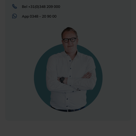
Bel
+31(0)348 209 000
App
0348 – 20 90 00