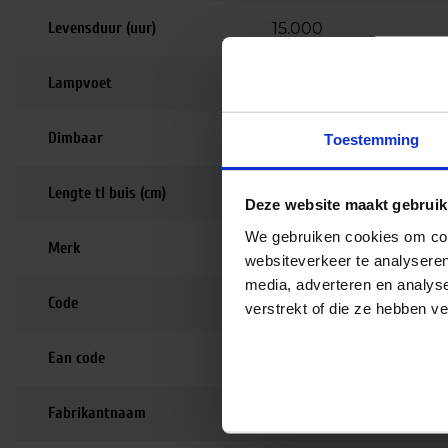
Levensduur (uur)
15.000
Lampvoet
G13
Dimbaar
Dimbaar
Toestemming
Lengte tl buis (cm)
59cm
Deze website maakt gebruik
We gebruiken cookies om cont
Merk
Philips
websiteverkeer te analyseren
media, adverteren en analys
Code
63162640
verstrekt of die ze hebben v
Ean code
8711500631626
Fabrikantnaam
MASTER TL-D Super 80