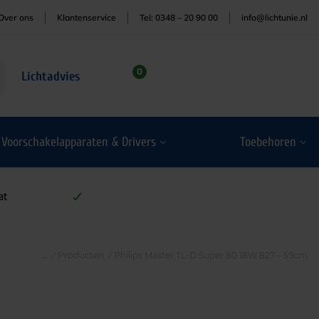
Over ons
Klantenservice
Tel: 0348 – 20 90 00
info@lichtunie.nl
0
Lichtadvies
Voorschakelapparaten & Drivers
Toebehoren
at
/
Producten
/
Philips Master TL-D Super 80 18W 827 – 59cm