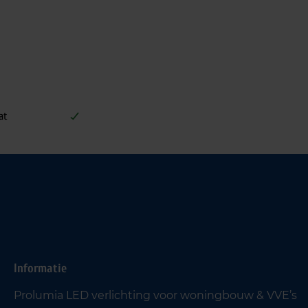
at
Informatie
Prolumia LED verlichting voor woningbouw & VVE’s