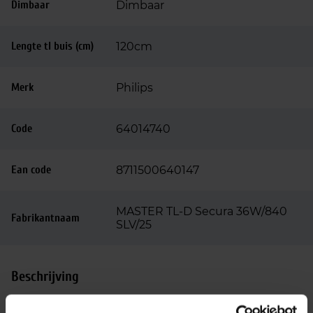
Dimbaar
Dimbaar
Lengte tl buis (cm)
120cm
Merk
Philips
Code
64014740
Ean code
8711500640147
MASTER TL-D Secura 36W/840
Fabrikantnaam
SLV/25
Beschrijving
Philips Master TLD Secura buizen vervangt u