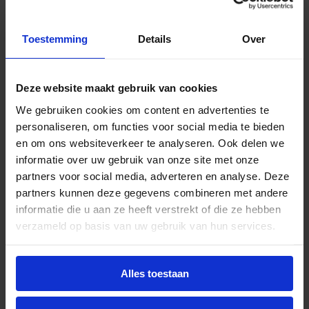
eenvoudig voor uw huidige TLD buizen. De Philips
Secura TLD buizen hebben een gemiddelde
Toestemming
Details
Over
levensduur van 15.000 branduren.
Deze Philips Master TLD Secura is 36W en heeft
kleurtemperatuur 4000K (wit). De buis heeft een
Deze website maakt gebruik van cookies
lengte van 120cm.
We gebruiken cookies om content en advertenties te
personaliseren, om functies voor social media te bieden
De unieke coating van de TL-D Secura heeft
en om ons websiteverkeer te analyseren. Ook delen we
meerdere functies. De belangrijkste functie is het
informatie over uw gebruik van onze site met onze
opvangen van lampfragmenten als de lamp
partners voor social media, adverteren en analyse. Deze
onverwachts stuk gaat. Daarnaast filtert deze
partners kunnen deze gegevens combineren met andere
coating tot wel 90% UV-straling. Dit maakt de
informatie die u aan ze heeft verstrekt of die ze hebben
Secura geschikt om bederfelijke goederen te
verzameld op basis van uw gebruik van hun services.
belichten. Dankzij de geringe UV-straling wordt
verkleuring en smaakverlies van goederen zo klein
mogelijk.
Alles toestaan
De speciale coating maakt de Secura zeer geschikt
in omgevingen met verhoogd gevaar van