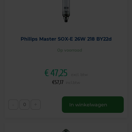
Philips Master SOX-E 26W 218 BY22d
Op voorraad
€
47,25
excl. btw
€
57,17
incl.btw
-
+
In winkelwagen