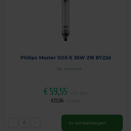
Philips Master SOX-E 36W 218 BY22d
Op voorraad
€
59,55
excl. btw
€
72,06
incl.btw
-
+
In winkelwagen