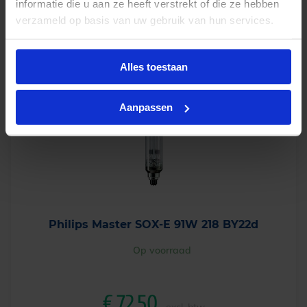
informatie die u aan ze heeft verstrekt of die ze hebben
verzameld op basis van uw gebruik van hun services.
-
+
In winkelwagen
Alles toestaan
Aanpassen
Philips Master SOX-E 91W 218 BY22d
Op voorraad
€
72,50