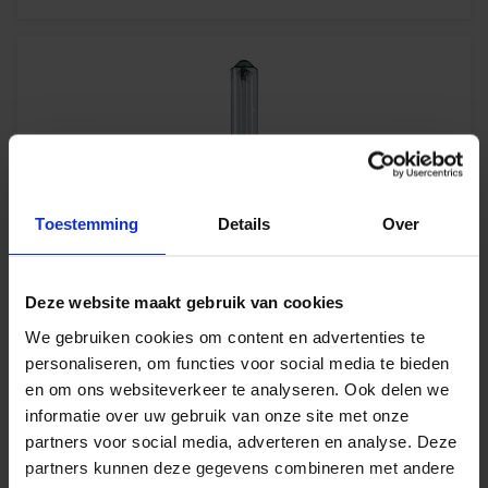
Toestemming
Details
Over
Philips Master SOX-E 66W 218 BY22d
Deze website maakt gebruik van cookies
Op voorraad
We gebruiken cookies om content en advertenties te
personaliseren, om functies voor social media te bieden
en om ons websiteverkeer te analyseren. Ook delen we
€
65,25
informatie over uw gebruik van onze site met onze
excl. btw
partners voor social media, adverteren en analyse. Deze
€
78,95
incl.btw
partners kunnen deze gegevens combineren met andere