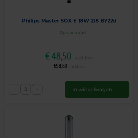
Philips Master SOX-E 18W 218 BY22d
Op voorraad
€
48,50
excl. btw
€
58,69
incl.btw
-
+
In winkelwagen