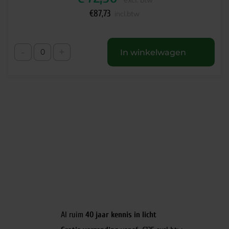
excl. btw
€
87,73
incl.btw
-
+
In winkelwagen
Al ruim
40 jaar kennis in licht