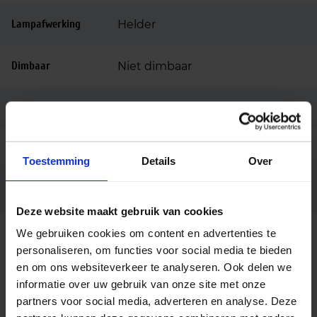
Lampafwerking
Helder
Dimbaar
Niet dimbaar
Merk
Philips
Code
17982110
Toestemming
Details
Over
Ean code
8711500179821
Deze website maakt gebruik van cookies
We gebruiken cookies om content en advertenties te
Beschrijving
personaliseren, om functies voor social media te bieden
en om ons websiteverkeer te analyseren. Ook delen we
Philips Master SOX-E heeft een uitzonderlijk hoog
informatie over uw gebruik van onze site met onze
effici?ntie (rendement) tot 200 Lm/W. Dit is 10%
partners voor social media, adverteren en analyse. Deze
hoger dan de standaard SOX lamp. Zo bespaart u