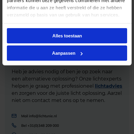
partners kunnen deze gegevens combineren met andere
nog meer op energiekosten. Dankzij het zeer hoge
informatie die u aan ze heeft verstrekt of die ze hebben
lichtrendement zijn dit de effici?ntste lichtbronnen
verzameld op basis van uw gebruik van hun services.
voor openbare verlichting, veiligheids- en
tunnelverlichting
Alles toestaan
Aanpassen
Advies of hulp nodig?
Heb je advies nodig of ben je op zoek naar
een alternatieve oplossing? Onze lichtexperts
helpen je graag met professioneel
lichtadvies
en zorgen voor de juiste licht oplossing. Aarzel
niet om contact met ons op te nemen.
Mail
info@lichtunie.nl
Bel
+31(0)348 209 000