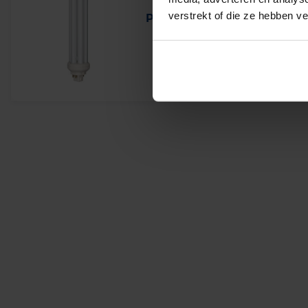
verstrekt of die ze hebben v
Philips Master PL-T Xtra 57
Op voorraad