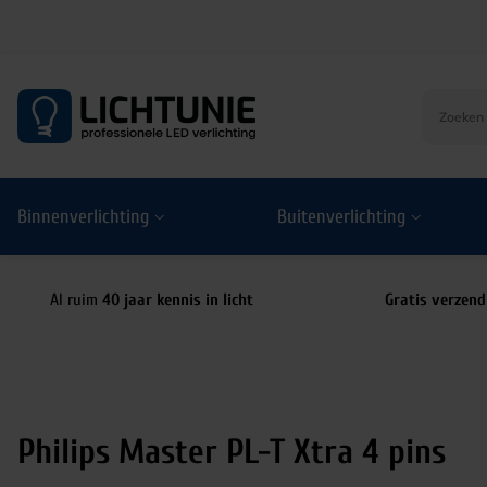
S
k
i
p
t
o
Binnenverlichting
Buitenverlichting
c
o
n
t
Al ruim
40 jaar kennis in licht
Gratis verzend
e
n
t
Philips Master PL-T Xtra 4 pins