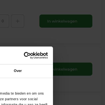
+
In winkelwagen
+
In winkelwagen
Over
 media te bieden en om ons
ze partners voor social
nformatie die u aan ze heeft