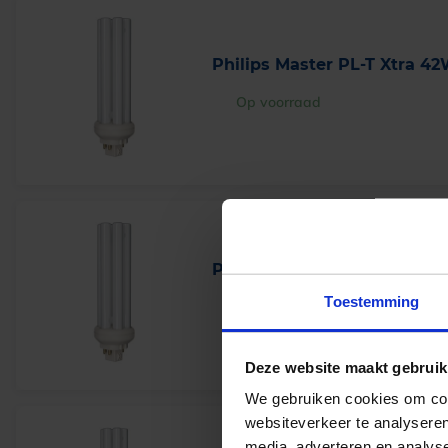
Philips Master PL-T Xtra 42
Op voorraad
Philips Master PL-T Xtra 42
Toestemming
Op voorraad
Deze website maakt gebruik
We gebruiken cookies om cont
websiteverkeer te analyseren
media, adverteren en analys