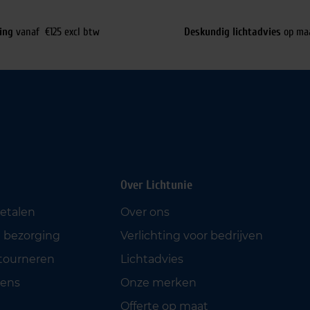
ing
vanaf €125 excl btw
Deskundig lichtadvies
op ma
Over Lichtunie
betalen
Over ons
 bezorging
Verlichting voor bedrijven
etourneren
Lichtadvies
ens
Onze merken
Offerte op maat