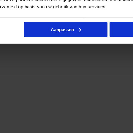
erzameld op basis van uw gebruik van hun services.
W 830 - 4 pins
€
13,50
-
excl. btw
€
16,34
incl.btw
Aanpassen