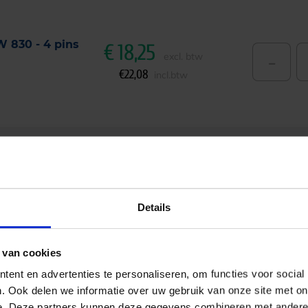
W 830 - 4 pins
€
18,25
-
excl. btw
€
22,08
incl.btw
W 840 - 4 pins
€
18,25
-
excl. btw
Details
€
22,08
incl.btw
 van cookies
ent en advertenties te personaliseren, om functies voor social
. Ook delen we informatie over uw gebruik van onze site met on
e. Deze partners kunnen deze gegevens combineren met andere i