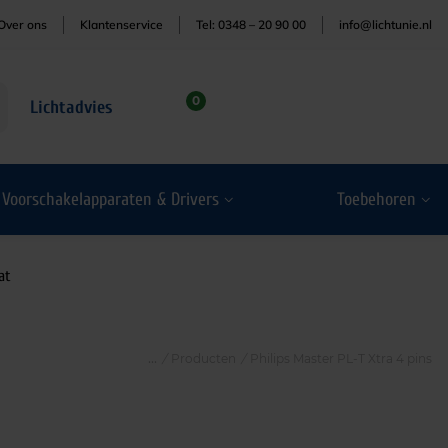
Over ons
Klantenservice
Tel: 0348 – 20 90 00
info@lichtunie.nl
0
Lichtadvies
Voorschakelapparaten & Drivers
Toebehoren
at
/
Producten
/
Philips Master PL-T Xtra 4 pins