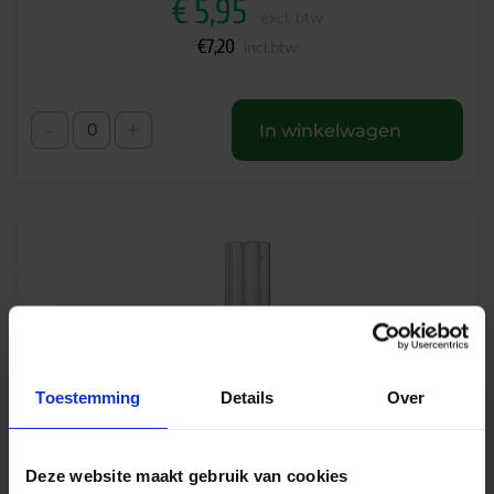
€
5,95
excl. btw
€
7,20
incl.btw
-
+
In winkelwagen
Toestemming
Details
Over
Philips Master PL-T 32W 830 - 4 pins
Deze website maakt gebruik van cookies