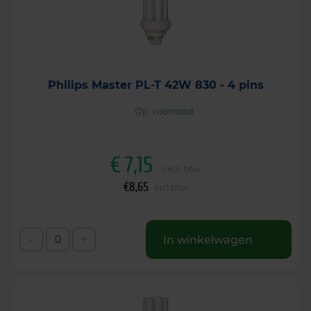
Philips Master PL-T 42W 830 - 4 pins
Op voorraad
€
7,15
excl. btw
€
8,65
incl.btw
-
+
In winkelwagen