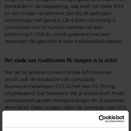
prestaties in de toepassing, wat leidt tot meer licht
en een hoger rendement dan bij de gebogen
technologie het geval is. De 4-pins uitvoering is
ontworpen om te kunnen werken op een
elektronisch VSA en wordt geleverd met een
lampvoet die geschikt is voor insteken/uittrekken.
Het einde van traditionele
PL-lampen
is in zicht!
Net als bij andere conventionele lichtbronnen
wordt ook de productie van compacte
fluorescentielampen (CFL’s) met een PL-fitting
uitgefaseerd. Dat betekent dat je binnenkort moet
overstappen op een energiezuiniger en duurzamer
alternatief. Geen zorgen, want de overstap naar LED
PL-lampen is eenvoudig en we bieden je hier
rechts direct een passend alternatief aan.