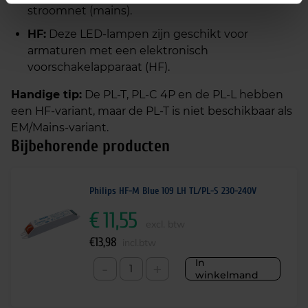
stroomnet (mains).
HF:
Deze LED-lampen zijn geschikt voor
armaturen met een elektronisch
voorschakelapparaat (HF).
Handige tip:
De PL-T, PL-C 4P en de PL-L hebben
een HF-variant, maar de PL-T is niet beschikbaar als
EM/Mains-variant.
Bijbehorende producten
Philips HF-M Blue 109 LH TL/PL-S 230-240V
€
11,55
excl. btw
€
13,98
incl.btw
In
-
+
winkelmand