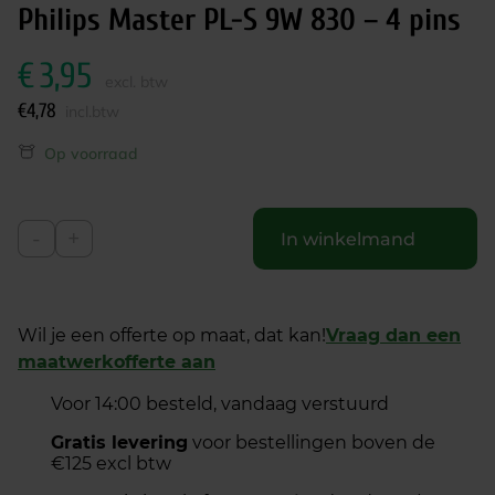
Philips Master PL-S 9W 830 – 4 pins
€
3,95
excl. btw
€
4,78
incl.btw
Op voorraad
-
+
In winkelmand
Wil je een offerte op maat, dat kan!
Vraag dan een
maatwerkofferte aan
Voor 14:00 besteld, vandaag verstuurd
Gratis levering
voor bestellingen boven de
€125 excl btw