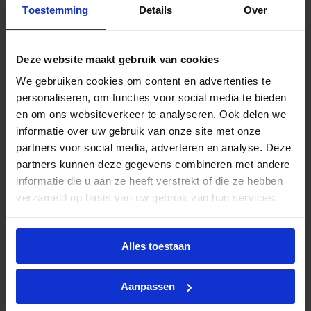
Vanwege Europese regelgeving worden de
Toestemming
Details
Over
traditionele PL-lampen uitgefaseerd. Dit is een
belangrijke stap naar een schonere en groenere
toekomst. Vanaf 2023 zijn de eerste PL-lampen al
Deze website maakt gebruik van cookies
van de markt gehaald en deze uitfasering gaat de
We gebruiken cookies om content en advertenties te
komende jaren verder.
Let op: de PL lampen zijn
personaliseren, om functies voor social media te bieden
al volledig uit productie, hiervoor geldt op is op.
en om ons websiteverkeer te analyseren. Ook delen we
informatie over uw gebruik van onze site met onze
De overstap naar LED is een slimme keuze. Je hoeft
partners voor social media, adverteren en analyse. Deze
niet je hele armatuur te vervangen. In plaats
partners kunnen deze gegevens combineren met andere
daarvan kies je een
LED PL-lamp
die past bij je
informatie die u aan ze heeft verstrekt of die ze hebben
huidige installatie.
verzameld op basis van uw gebruik van hun services.
Let wel op:
LED PL-lampen
zijn niet universeel. Je
moet de juiste variant kiezen op basis van het type
voorschakelapparaat in je armatuur:
Alles toestaan
EM/Mains:
Deze LED-lampen werken met een
Aanpassen
conventioneel, elektromagnetisch
voorschakelapparaat (EM) of direct op het