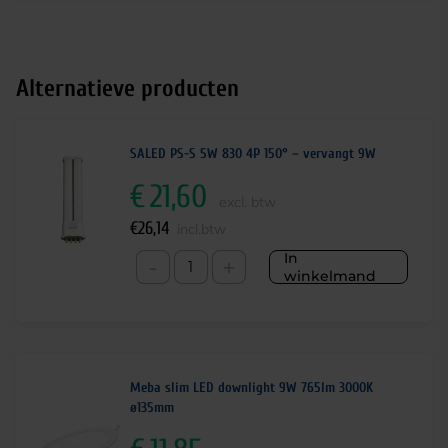
Alternatieve producten
SALED PS-S 5W 830 4P 150° – vervangt 9W
€
21,60
excl. btw
€
26,14
incl.btw
In
-
+
winkelmand
Meba slim LED downlight 9W 765lm 3000K
ø135mm