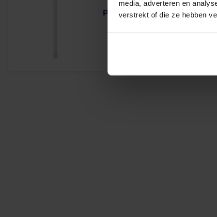
media, adverteren en analys
Philips Master PL-L Xtra 55
verstrekt of die ze hebben v
Levertijd 4-6 werkdagen