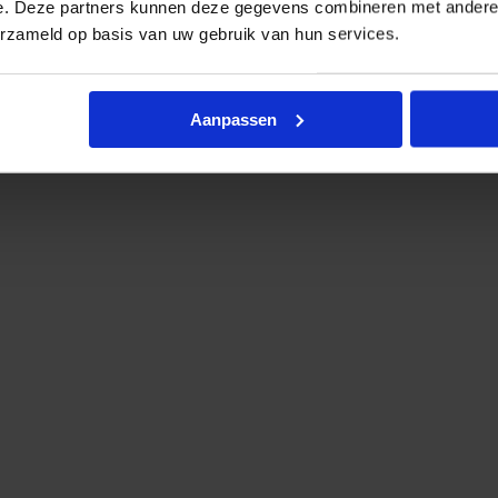
e. Deze partners kunnen deze gegevens combineren met andere i
W 830 - 4 pins
€
8,95
erzameld op basis van uw gebruik van hun services.
-
excl. btw
€
10,83
incl.btw
Aanpassen