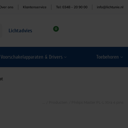
Over ons
Klantenservice
Tel: 0348 – 20 90 00
info@lichtunie.nl
0
Lichtadvies
Voorschakelapparaten & Drivers
Toebehoren
at
/
Producten
/
Philips Master PL-L Xtra 4 pins