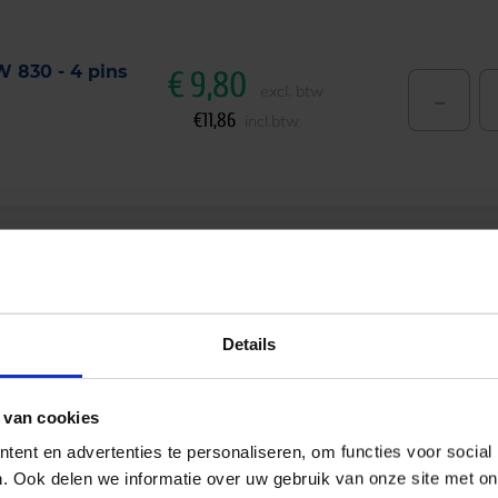
W 830 - 4 pins
€
9,80
-
excl. btw
€
11,86
incl.btw
W 840 - 4 pins
€
9,80
-
excl. btw
Details
€
11,86
incl.btw
 van cookies
ent en advertenties te personaliseren, om functies voor social
. Ook delen we informatie over uw gebruik van onze site met on