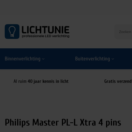
S
k
i
p
t
o
Binnenverlichting
Buitenverlichting
c
o
n
t
Al ruim
40 jaar kennis in licht
Gratis verzend
e
n
t
Philips Master PL-L Xtra 4 pins