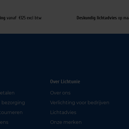
ing
vanaf €125 excl btw
Deskundig lichtadvies
op ma
Over Lichtunie
betalen
Over ons
 bezorging
Verlichting voor bedrijven
etourneren
Lichtadvies
ens
Onze merken