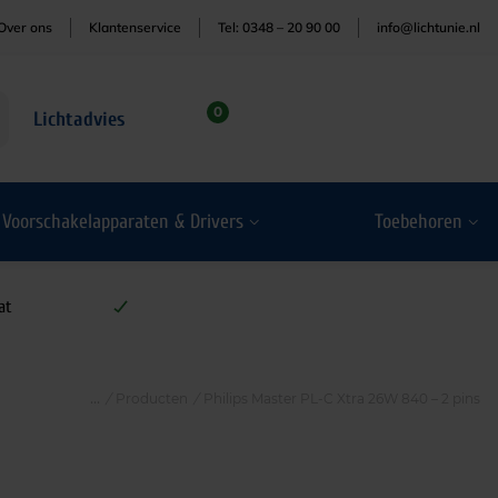
Over ons
Klantenservice
Tel: 0348 – 20 90 00
info@lichtunie.nl
0
Lichtadvies
Voorschakelapparaten & Drivers
Toebehoren
at
/
Producten
/
Philips Master PL-C Xtra 26W 840 – 2 pins