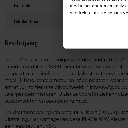
Ean code
8711500898869
media, adverteren en analys
verstrekt of die ze hebben v
Fabrikantnaam
MASTER PL-C Xtra 26
Beschrijving
De PL-C Xtra is een opvolger voor de standaard PL-C.
branduren. dat zijn 6000 meer branduren dan de sta
bespaart u aanzienlijk op gebruikskosten. Dankzij de 
moeilijk bereikbare armaturen, of op plaatsen waar on
armatuur, zo ziet u ze bijvoorbeeld in inbouw/opbo
tafel/pendelarmaturen. U ziet ze vooral in ziekenhuiz
supermarkten en openbare ruimtes.
De kleurbenadering van deze PL-C is wit (4000K). Deze
uitstraling. Het wattage van deze PL-C is 26W. Kleu
een laagfrequent VSA.