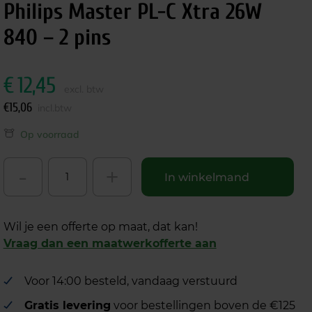
Philips Master PL-C Xtra 26W
840 – 2 pins
€
12,45
excl. btw
€
15,06
incl.btw
Op voorraad
-
+
In winkelmand
Wil je een offerte op maat, dat kan!
Vraag dan een maatwerkofferte aan
Voor 14:00 besteld, vandaag verstuurd
Gratis levering
voor bestellingen boven de €125