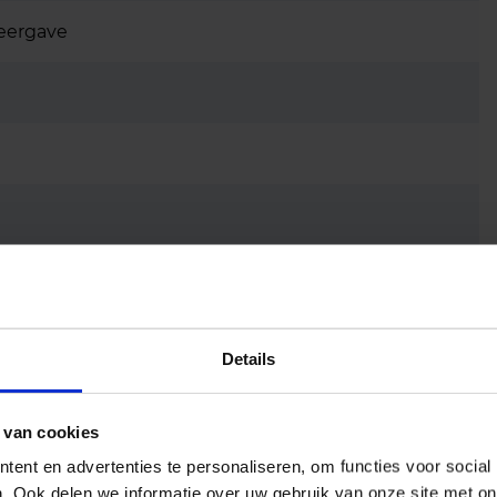
eergave
Details
 van cookies
ent en advertenties te personaliseren, om functies voor social
. Ook delen we informatie over uw gebruik van onze site met on