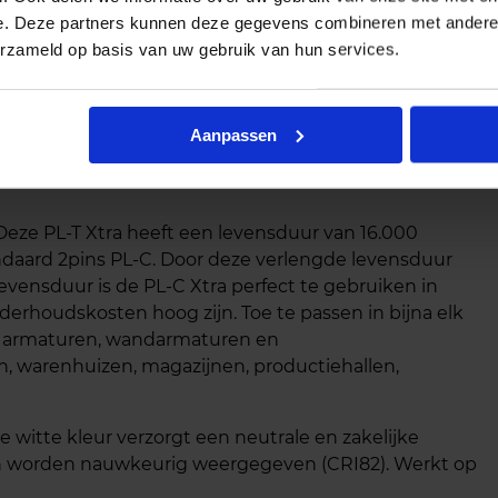
e. Deze partners kunnen deze gegevens combineren met andere i
erzameld op basis van uw gebruik van hun services.
W/840/2P 1CT/5X10BOX
Aanpassen
 Deze PL-T Xtra heeft een levensduur van 16.000
ndaard 2pins PL-C. Door deze verlengde levensduur
levensduur is de PL-C Xtra perfect te gebruiken in
derhoudskosten hoog zijn. Toe te passen in bijna elk
uw armaturen, wandarmaturen en
en, warenhuizen, magazijnen, productiehallen,
 witte kleur verzorgt een neutrale en zakelijke
ren worden nauwkeurig weergegeven (CRI82). Werkt op