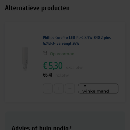
Alternatieve producten
Philips CorePro LED PL-C 8.9W 840 2 pins
G24d-3- vervangt 26W
Op voorraad
€
5,30
excl. btw
€
6,41
incl.btw
In
-
+
winkelmand
Advies of hulp nodig?