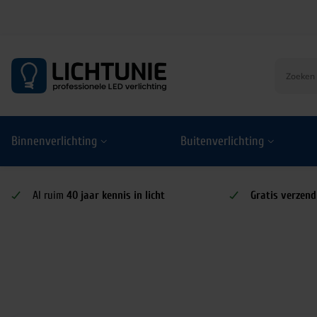
S
k
i
p
t
o
Binnenverlichting
Buitenverlichting
c
o
n
t
Al ruim
40 jaar kennis in licht
Gratis verzend
e
n
t