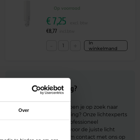
Op voorraad
€
7,25
excl. btw
€
8,77
incl.btw
In
-
+
winkelmand
Advies of hulp nodig?
Heb je advies nodig of ben je op zoek naar
Over
een alternatieve oplossing? Onze lichtexperts
helpen je graag met professioneel
lichtadvies
en zorgen voor de juiste licht
oplossing. Aarzel niet om contact met ons op