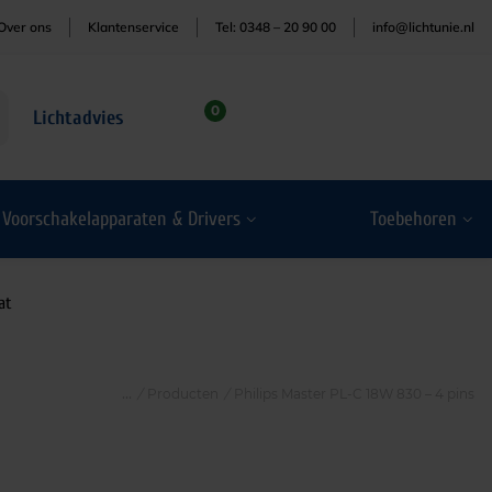
Over ons
Klantenservice
Tel: 0348 – 20 90 00
info@lichtunie.nl
0
Lichtadvies
Voorschakelapparaten & Drivers
Toebehoren
at
/
Producten
/
Philips Master PL-C 18W 830 – 4 pins