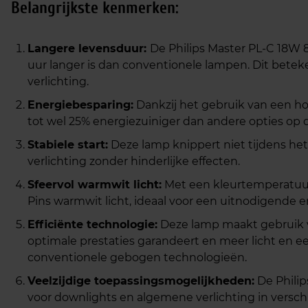
Belangrijkste kenmerken:
Langere levensduur:
De Philips Master PL-C 18W 8
uur langer is dan conventionele lampen. Dit bete
verlichting.
Energiebesparing:
Dankzij het gebruik van een h
tot wel 25% energiezuiniger dan andere opties op d
Stabiele start:
Deze lamp knippert niet tijdens het 
verlichting zonder hinderlijke effecten.
Sfeervol warmwit licht:
Met een kleurtemperatuur
Pins warmwit licht, ideaal voor een uitnodigende e
Efficiënte technologie:
Deze lamp maakt gebruik v
optimale prestaties garandeert en meer licht en
conventionele gebogen technologieën.
Veelzijdige toepassingsmogelijkheden:
De Philip
voor downlights en algemene verlichting in versc