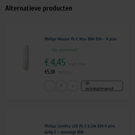
Alternatieve producten
Philips Master PL-C Xtra 18W 830 – 4 pins
Op voorraad
€
4,45
excl. btw
€
5,38
incl.btw
In
-
+
winkelmand
Philips CorePro LED PL-C 6.5W 830 4 pins
G24q-2 – vervangt 18W