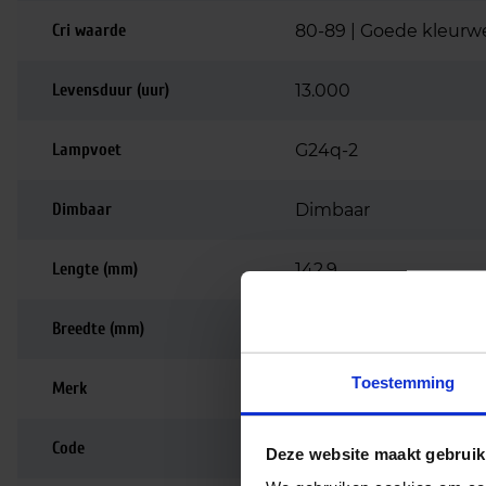
Cri waarde
80-89 | Goede kleurw
Levensduur (uur)
13.000
Lampvoet
G24q-2
Dimbaar
Dimbaar
Lengte (mm)
142.9
Breedte (mm)
27.1
Toestemming
Merk
Philips
Code
62333170
Deze website maakt gebruik