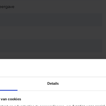
eergave
Details
 van cookies