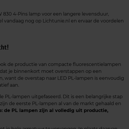
8W 830 4-Pins lamp voor een langere levensduur,
el vandaag nog op Lichtunie.nl en ervaar de voordelen
cht!
 ook de productie van compacte fluorescentielampen
t dat je binnenkort moet overstappen op een
en, want de overstap naar LED PL-lampen is eenvoudig
tief aan.
 PL-lampen uitgefaseerd. Dit is een belangrijke stap
zijn de eerste PL-lampen al van de markt gehaald en
p: de PL lampen zijn al volledig uit productie,
et je hele armatuur te vervangen. In plaats daarvan