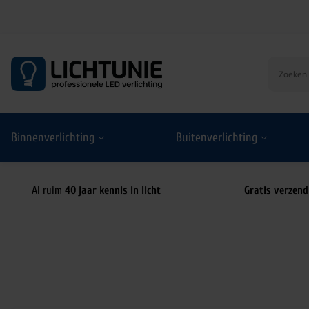
S
k
i
p
t
o
Binnenverlichting
Buitenverlichting
c
o
n
t
Al ruim
40 jaar kennis in licht
Gratis verzend
e
n
t