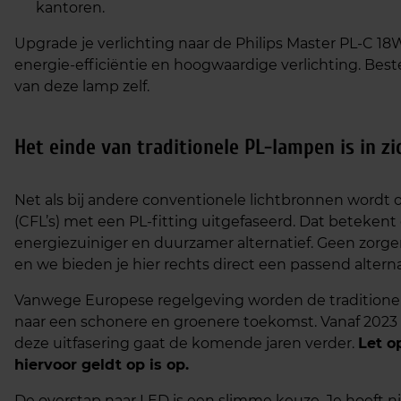
kantoren.
Upgrade je verlichting naar de Philips Master PL-C 1
energie-efficiëntie en hoogwaardige verlichting. Best
van deze lamp zelf.
Het einde van traditionele
PL-lampen
is in zi
Net als bij andere conventionele lichtbronnen wordt
(CFL’s) met een PL-fitting uitgefaseerd. Dat beteken
energiezuiniger en duurzamer alternatief. Geen zorg
en we bieden je hier rechts direct een passend alterna
Vanwege Europese regelgeving worden de traditionele
naar een schonere en groenere toekomst. Vanaf 2023 
deze uitfasering gaat de komende jaren verder.
Let o
hiervoor geldt op is op.
De overstap naar LED is een slimme keuze. Je hoeft ni