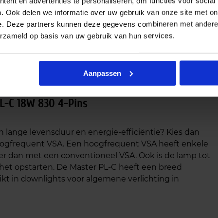
ent en advertenties te personaliseren, om functies voor social
. Ook delen we informatie over uw gebruik van onze site met on
e. Deze partners kunnen deze gegevens combineren met andere i
erzameld op basis van uw gebruik van hun services.
0/4P 1CT/5X10BOX
Aanpassen
PL-C 18W 830 4-Pins
 lange levensduur en energie-efficiëntie? Kies dan
 hoogfrequent VSA. Een hoogfrequent VSA heeft enkele
ger dan met een conventioneel VSA. Ook is de lamp tot
 het opstarten. De Master PL-C heeft een breed
t in downlights voor algemene verlichting in