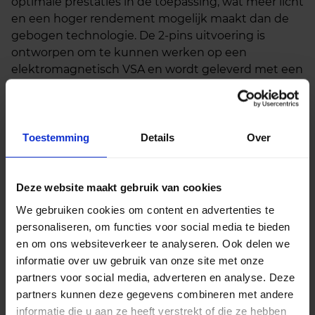
optimale prestaties in de toepassing, wat meer licht
en een hoger rendement mogelijk maakt dan de
gebogen technologie. De 2-pins uitvoering is
ontworpen om te kunnen werken op een
elektromagnetisch VSA en wordt geleverd met een
lampvoet die geschikt is voor insteken/uittrekken.
Het einde van traditionele
PL-lampen
is in zicht!
Toestemming
Details
Over
Net als bij andere conventionele lichtbronnen
wordt ook de productie van compacte
Deze website maakt gebruik van cookies
fluorescentielampen (CFL’s) met een PL-fitting
We gebruiken cookies om content en advertenties te
uitgefaseerd. Dat betekent dat je binnenkort moet
personaliseren, om functies voor social media te bieden
overstappen op een energiezuiniger en duurzamer
en om ons websiteverkeer te analyseren. Ook delen we
alternatief. Geen zorgen, want de overstap naar LED
informatie over uw gebruik van onze site met onze
PL-lampen is eenvoudig en we bieden je hier
partners voor social media, adverteren en analyse. Deze
rechts direct een passend alternatief aan.
partners kunnen deze gegevens combineren met andere
Vanwege Europese regelgeving worden de
informatie die u aan ze heeft verstrekt of die ze hebben