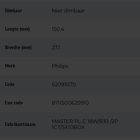
Dimbaar
Niet dimbaar
Lengte (mm)
150.4
Breedte (mm)
27.1
Merk
Philips
Code
62091070
Ean code
8711500620910
MASTER PL-C 18W/830 /2P
Fabrikantnaam
1CT/5X10BOX