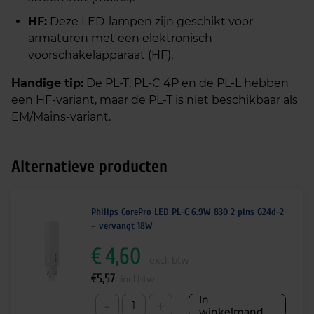
HF:
Deze LED-lampen zijn geschikt voor
armaturen met een elektronisch
voorschakelapparaat (HF).
Handige tip:
De PL-T, PL-C 4P en de PL-L hebben
een HF-variant, maar de PL-T is niet beschikbaar als
EM/Mains-variant.
Alternatieve producten
Philips CorePro LED PL-C 6.9W 830 2 pins G24d-2
– vervangt 18W
€
4,60
excl. btw
€
5,57
incl.btw
In
-
+
winkelmand