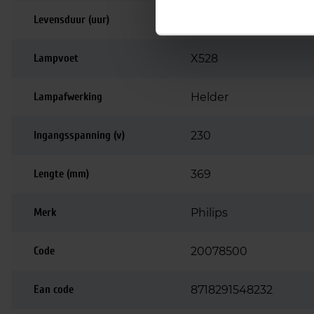
Levensduur (uur)
15.000
Lampvoet
X528
Lampafwerking
Helder
Ingangsspanning (v)
230
Lengte (mm)
369
Merk
Philips
Code
20078500
Ean code
8718291548232