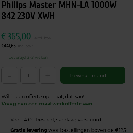
Philips Master MHN-LA 1000W
842 230V XWH
€
365,00
excl. btw
€
441,65
incl.btw
Levertijd 2-3 weken
-
+
In winkelmand
Wil je een offerte op maat, dat kan!
Vraag dan een maatwerkofferte aan
Voor 14:00 besteld, vandaag verstuurd
Gratis levering
voor bestellingen boven de €125