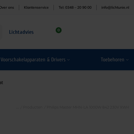
Over ons
Klantenservice
Tel: 0348 – 20 90 00
info@lichtunie.nl
0
Lichtadvies
Voorschakelapparaten & Drivers
Toebehoren
at
/
Producten
/
Philips Master MHN-LA 1000W 842 230V XWH