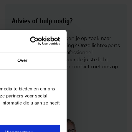
Advies of hulp nodig?
Heb je advies nodig of ben je op zoek naar
een alternatieve oplossing? Onze lichtexperts
helpen je graag met professioneel
lichtadvies
en zorgen voor de juiste licht
Over
oplossing. Aarzel niet om contact met ons op
te nemen.
 media te bieden en om ons
Mail
info@lichtunie.nl
ze partners voor social
Bel
+31(0)348 209 000
nformatie die u aan ze heeft
App
0348 – 20 90 00