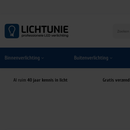
S
k
i
p
t
o
Binnenverlichting
Buitenverlichting
c
o
n
t
Al ruim
40 jaar kennis in licht
Gratis verzend
e
n
t