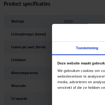
Product specificaties
Wattage
1000
Lichtopbrengst (lumen)
100000
Lumen per watt (lm/w)
100
Toestemming
Lichtkleur
4200K
Deze website maakt gebruik
We gebruiken cookies om cont
Kleurtemperatuur
4200K | Koelwit
websiteverkeer te analyseren
media, adverteren en analys
Kleurcode
842
verstrekt of die ze hebben v
Cri waarde
80-89 | Goede kleurw