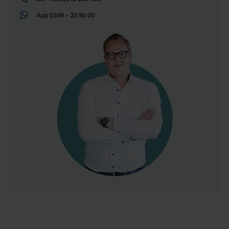
App
0348 – 20 90 00