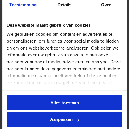
of betrouwbaarheid. Dankzij de G13-fitting is
Toestemming
Details
Over
installatie in bestaande armaturen eenvoudig en
snel.
Deze website maakt gebruik van cookies
De buis straalt
daglicht met een
We gebruiken cookies om content en advertenties te
kleurtemperatuur van 6500K
uit. Deze heldere,
personaliseren, om functies voor social media te bieden
koele lichtkleur is ideaal voor toepassingen waar
en om ons websiteverkeer te analyseren. Ook delen we
maximale zichtbaarheid en focus vereist zijn, zoals
informatie over uw gebruik van onze site met onze
werkplaatsen, laboratoria, magazijnen of
partners voor social media, adverteren en analyse. Deze
parkeergarages. De kleurcode
865
verwijst naar
partners kunnen deze gegevens combineren met andere
deze kleurtemperatuur in combinatie met een
informatie die u aan ze heeft verstrekt of die ze hebben
kleurweergave-index (CRI) van 80–89
, wat garant
verzameld op basis van uw gebruik van hun services.
staat voor een natuurgetrouwe en consistente
kleurweergave.
Deze LED TL buis ondersteunt twee
Alles toestaan
installatiemethoden:
Aanpassen
Conventioneel voorschakelapparaat (EM):
Vervang de bestaande TL-buis en gebruik de