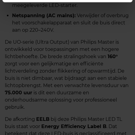
meegeleverde LED-starter.
Netspanning (AC mains):
Verwijder of overbrug
het voorschakelapparaat en sluit de buis direct
aan op 220–240V.
De UO-serie (Ultra Output) van Philips Master is
ontwikkeld voor toepassingen met een hogere
lichtbehoefte. De brede stralingshoek van
160°
zorgt voor een gelijkmatige en efficiënte
lichtverdeling zonder flikkering of opwarmtijd. De
buis is niet dimbaar, wat bijdraagt aan een stabiele
lichtopbrengst. Met een verwachte levensduur van
75.000 uur
is dit een duurzame en
onderhoudsarme oplossing voor professioneel
gebruik.
De afkorting
EELB
bij deze Philips Master LED TL
buis staat voor
Energy Efficiency Label B
. Dat
betekent dat deze LED-buis is geclassificeerd met