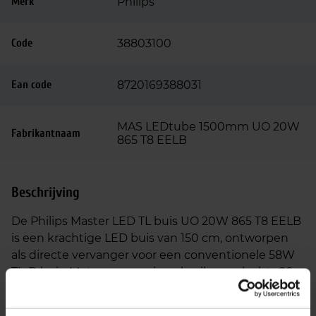
Merk
Philips
Code
38803100
Ean code
8720169388031
MAS LEDtube 1500mm UO 20W
Fabrikantnaam
865 T8 EELB
Beschrijving
De Philips Master LED TL buis UO 20W 865 T8 EELB
is een krachtige LED buis van 150 cm, ontworpen
als directe vervanger voor een conventionele 58W
TL-D buis. Met een energieverbruik van slechts 20
watt realiseer je een
energiebesparing van meer
dan 60%
, zonder concessies te doen aan prestaties