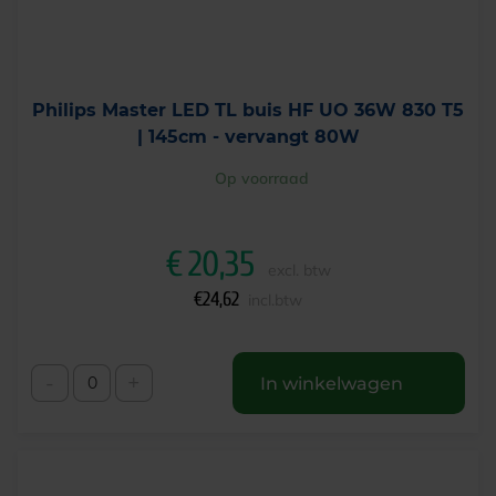
Philips Master LED TL buis HF UO 36W 830 T5
| 145cm - vervangt 80W
Op voorraad
€
20,35
excl. btw
€
24,62
incl.btw
-
+
In winkelwagen