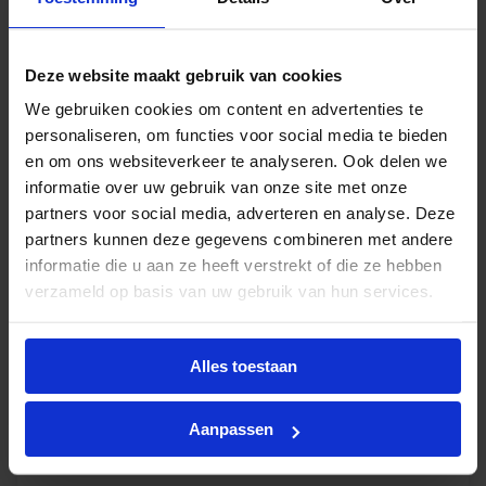
€
24,62
incl.btw
Deze website maakt gebruik van cookies
-
+
In winkelwagen
We gebruiken cookies om content en advertenties te
personaliseren, om functies voor social media te bieden
en om ons websiteverkeer te analyseren. Ook delen we
informatie over uw gebruik van onze site met onze
partners voor social media, adverteren en analyse. Deze
partners kunnen deze gegevens combineren met andere
informatie die u aan ze heeft verstrekt of die ze hebben
verzameld op basis van uw gebruik van hun services.
Alles toestaan
Philips Master LED TL buis HF UO 36W 865 T5
| 145cm- vervangt 80W
Aanpassen
Op voorraad