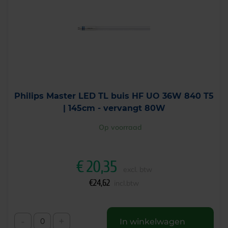
Philips Master LED TL buis HF UO 36W 840 T5
| 145cm - vervangt 80W
Op voorraad
€
20,35
excl. btw
€
24,62
incl.btw
-
+
In winkelwagen