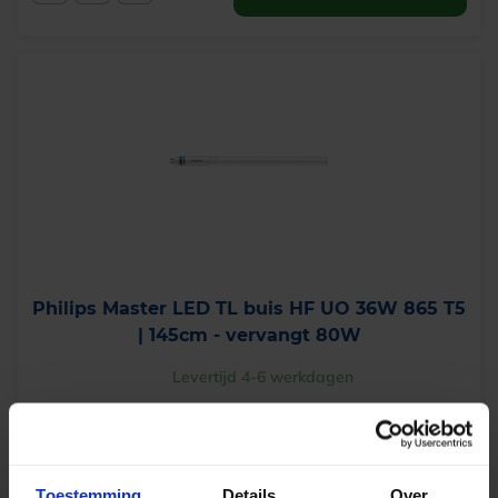
Philips Master LED TL buis HF UO 36W 865 T5
| 145cm - vervangt 80W
Levertijd 4-6 werkdagen
€
20,35
excl. btw
Toestemming
Details
Over