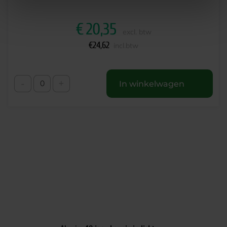
€
20,35
excl. btw
€
24,62
incl.btw
-
+
In winkelwagen