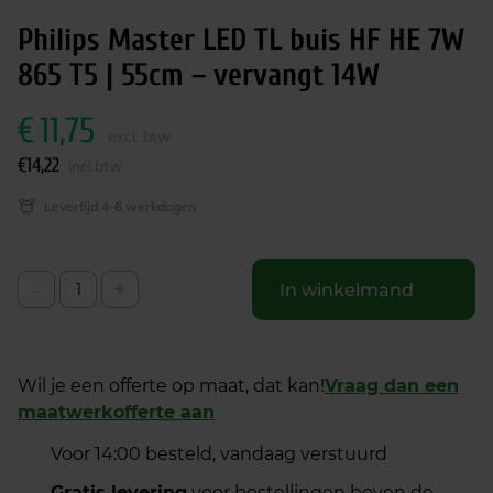
Philips Master LED TL buis HF HE 7W
865 T5 | 55cm – vervangt 14W
€
11,75
excl. btw
€
14,22
incl.btw
Levertijd 4-6 werkdagen
-
+
In winkelmand
Wil je een offerte op maat, dat kan!
Vraag dan een
maatwerkofferte aan
Voor 14:00 besteld, vandaag verstuurd
Gratis levering
voor bestellingen boven de