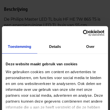
Beschrijving
De Philips Master LED TL buis HF HE 7W 865 T5 is
een energiezuinige LED TL buis van 55 cm,
ontworpen als directe vervanger voor een
conventionele 14W T5 HE fluorescentielamp. Met
een verbruik van slechts 7 watt realiseer je een
Toestemming
Details
Over
aanzienlijke energiebesparing, zonder concessies te
doen aan lichtopbrengst of betrouwbaarheid.
Dankzij de G5‑fitting werkt deze buis direct op een
Deze website maakt gebruik van cookies
hoogfrequent voorschakelapparaat (HF), waardoor
We gebruiken cookies om content en advertenties te
installatie eenvoudig en snel is.
personaliseren, om functies voor social media te bieden
De buis straalt daglichtkleurig licht uit met een
en om ons websiteverkeer te analyseren. Ook delen we
kleurtemperatuur van 6500K. Deze zeer heldere,
informatie over uw gebruik van onze site met onze
koele lichtkleur is ideaal voor technische
partners voor social media, adverteren en analyse. Deze
omgevingen waar maximale zichtbaarheid en
partners kunnen deze gegevens combineren met andere
concentratie belangrijk zijn, zoals werkplaatsen,
informatie die u aan ze heeft verstrekt of die ze hebben