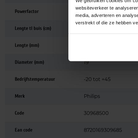
We gebruiken cookies om cont
websiteverkeer te analyseren
Powerfactor
0, 9
media, adverteren en analys
verstrekt of die ze hebben v
Lengte tl buis (cm)
55
Lengte (mm)
563
Diameter (mm)
19
Bedrijfstemperatuur
-20 tot +45
Merk
Philips
Code
30968500
Ean code
8720169309685