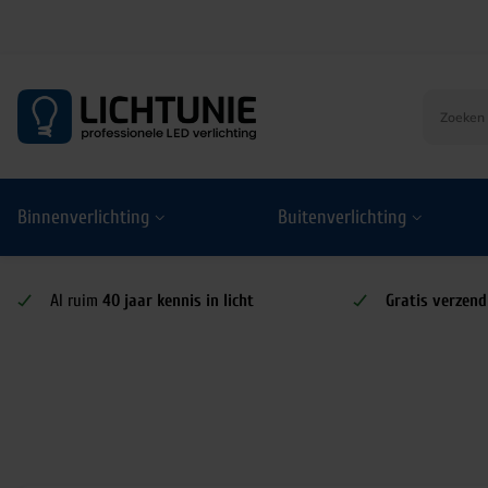
S
k
i
p
t
o
Binnenverlichting
Buitenverlichting
c
o
n
t
Al ruim
40 jaar kennis in licht
Gratis verzend
e
n
t