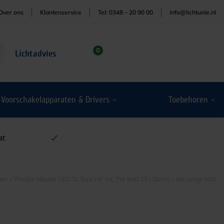
Over ons
Klantenservice
Tel: 0348 – 20 90 00
info@lichtunie.nl
0
Lichtadvies
Voorschakelapparaten & Drivers
Toebehoren
at
ten
/
Philips Master LED TL buis HF HE 7W 840 T5 | 55cm – vervangt 14W