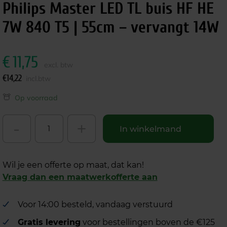
Philips Master LED TL buis HF HE
7W 840 T5 | 55cm – vervangt 14W
€
11,75
excl. btw
€
14,22
incl.btw
Op voorraad
-
+
In winkelmand
Wil je een offerte op maat, dat kan!
Vraag dan een maatwerkofferte aan
Voor 14:00 besteld, vandaag verstuurd
Gratis levering
voor bestellingen boven de €125