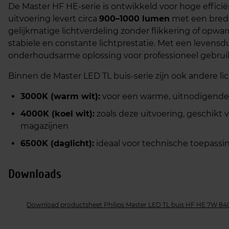
De Master HF HE‑serie is ontwikkeld voor hoge effici
uitvoering levert circa
900–1000 lumen
met een bred
gelijkmatige lichtverdeling zonder flikkering of opwar
stabiele en constante lichtprestatie. Met een levens
onderhoudsarme oplossing voor professioneel gebrui
Binnen de Master LED TL buis‑serie zijn ook andere li
3000K (warm wit):
voor een warme, uitnodigende 
4000K (koel wit):
zoals deze uitvoering, geschikt 
magazijnen
6500K (daglicht):
ideaal voor technische toepassin
Downloads
Download productsheet Philips Master LED TL buis HF HE 7W 840