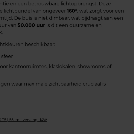
ëntie en een betrouwbare lichtopbrengst. Deze
e lichtbundel van ongeveer
160°
, wat zorgt voor een
mtijd. De buis is niet dimbaar, wat bijdraagt aan een
duur van
50.000 uur
is dit een duurzame en
k.
chtkleuren beschikbaar:
sfeer
voor kantoorruimtes, klaslokalen, showrooms of
gen waar maximale zichtbaarheid cruciaal is
 T5 | 55cm - vervangt 14W