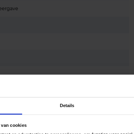
eergave
Details
 van cookies