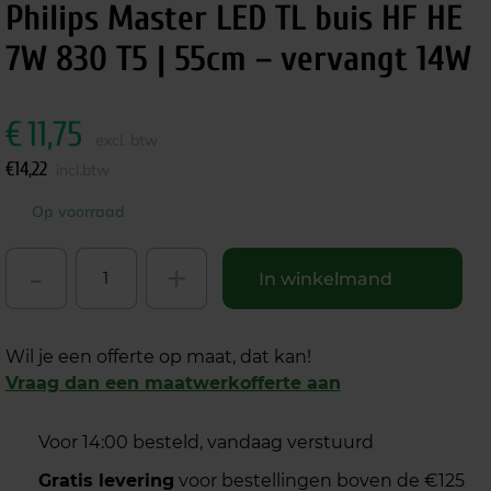
Philips Master LED TL buis HF HE
7W 830 T5 | 55cm – vervangt 14W
€
11,75
excl. btw
€
14,22
incl.btw
Op voorraad
-
+
In winkelmand
Wil je een offerte op maat, dat kan!
Vraag dan een maatwerkofferte aan
Voor 14:00 besteld, vandaag verstuurd
Gratis levering
voor bestellingen boven de €125