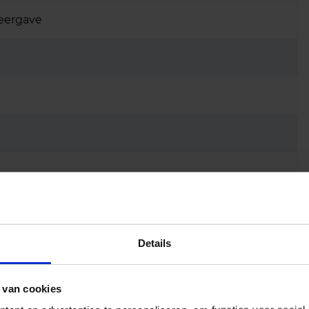
eergave
Details
 van cookies