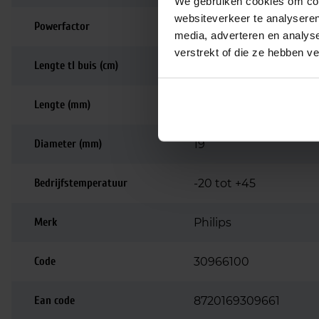
We gebruiken cookies om cont
websiteverkeer te analyseren
Powerfactor
0, 9
media, adverteren en analys
verstrekt of die ze hebben v
Lengte tl buis (cm)
55
Lengte (mm)
563
Diameter (mm)
19
Bedrijfstemperatuur
-20 tot +45
Merk
Philips
Code
30966100
Ean code
8720169309661