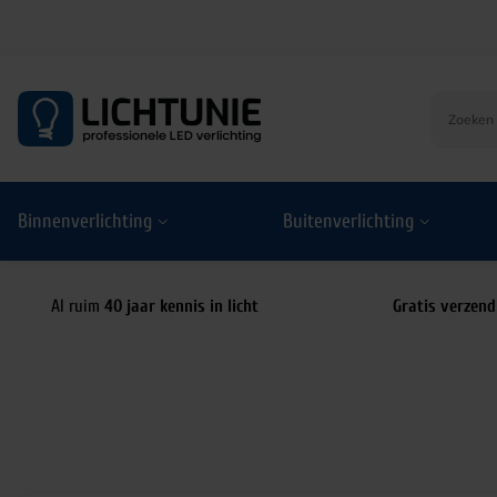
S
k
i
p
t
o
Binnenverlichting
Buitenverlichting
c
o
n
t
Al ruim
40 jaar kennis in licht
Gratis verzend
e
n
t