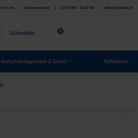
Over ons
Klantenservice
Tel: 0348 – 20 90 00
info@lichtunie.nl
0
Lichtadvies
Voorschakelapparaten & Drivers
Toebehoren
at
ten
/
Philips Master LED TL buis HF HE 7W 830 T5 | 55cm – vervangt 14W