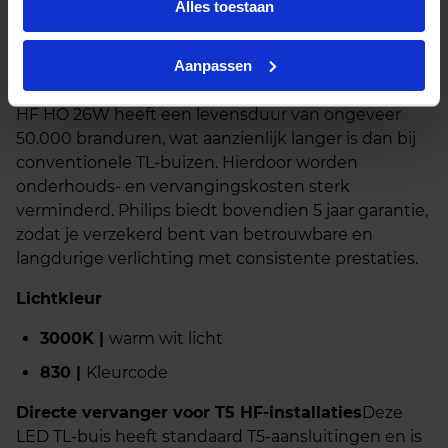
lichtopbrengst. Een duurzame keuze voor wie wil
Alles toestaan
overstappen op moderne LED-verlichting zonder
concessies te doen aan helderheid en prestaties.
Aanpassen
Lange levensduur
De Philips MASTER LED TL buis
HF HO 26W heeft een levensduur van ongeveer
50.000 branduren, wat aanzienlijk langer is dan bij
conventionele TL-buizen. Hierdoor worden
onderhouds- en vervangingskosten sterk
verminderd. Philips biedt bovendien 5 jaar garantie,
zodat je verzekerd bent van betrouwbare en
langdurige verlichting met consistente prestaties.
Lichtkleur
3000K |
warm wit licht
830 |
Kleurcode
Directe vervanger voor T5 HF-installaties
Deze
LED TL-buis heeft standaard T5-aansluitingen en is