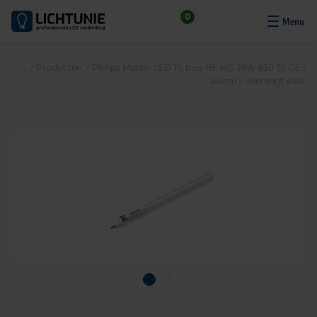
S
0
k
i
p
/
Producten
/
Philips Master LED TL buis HF HO 26W 830 T5 OE |
t
145cm – vervangt 49W
o
c
o
n
t
e
n
t