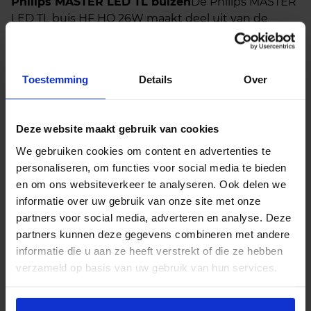
Philips MASTER LED TL buizen
De Philips MASTER
LED TL buis HF HO 26W maakt deel uit van de
professionele en krachtige MASTER LED TL buis -
serie van Philips. Deze LED TL-buis is ontworpen als
directe vervanger voor conventionele T5 HO (High
Toestemming
Details
Over
Output) fluorescentielampen van 49W met een
lengte van 145 cm. Dankzij de hoge lichtopbrengst,
energiezuinige werking en compatibiliteit met
Deze website maakt gebruik van cookies
bestaande HF (High Frequency)
We gebruiken cookies om content en advertenties te
voorschakelapparaten is deze LED TL buis ideaal
personaliseren, om functies voor social media te bieden
voor gebruik in kantoren, scholen, magazijnen en
en om ons websiteverkeer te analyseren. Ook delen we
industriële omgevingen.
informatie over uw gebruik van onze site met onze
Zuinige vervanger
Met een vermogen van slechts
partners voor social media, adverteren en analyse. Deze
26 watt vervangt deze LED TL-buis een traditionele
partners kunnen deze gegevens combineren met andere
49W T5 fluorescentielamp. Dit levert een
informatie die u aan ze heeft verstrekt of die ze hebben
energiebesparing op tot wel 50%. De lamp behoort
verzameld op basis van uw gebruik van hun services.
tot energie-efficiëntieklasse A++ en combineert
een laag energieverbruik met een hoge