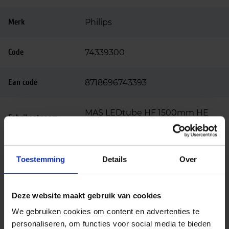
Merk
Philips
Code
74339300
Ean code
8718696743393
MAS LEDtube HF 1500mm HE
Fabrikantnaam
20W 865 T5
Beschrijving
Toestemming
Details
Over
Philips MASTER LED TL buis serie
Deze website maakt gebruik van cookies
De Philips Master LED TL buis HF HE 20W 865 T5 |
We gebruiken cookies om content en advertenties te
145cm – vervangt 35W maakt deel uit van de Philips
personaliseren, om functies voor social media te bieden
MASTER LED TL buis serie, speciaal ontwikkeld om