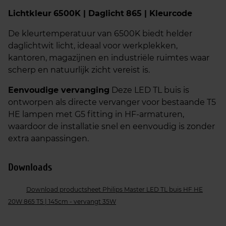
Lichtkleur
6500K | Daglicht
865 | Kleurcode
De kleurtemperatuur van 6500K biedt helder
daglichtwit licht, ideaal voor werkplekken,
kantoren, magazijnen en industriële ruimtes waar
scherp en natuurlijk zicht vereist is.​
Eenvoudige vervanging
Deze LED TL buis is
ontworpen als directe vervanger voor bestaande T5
HE lampen met G5 fitting in HF-armaturen,
waardoor de installatie snel en eenvoudig is zonder
extra aanpassingen.
Downloads
Download productsheet Philips Master LED TL buis HF HE
20W 865 T5 | 145cm - vervangt 35W