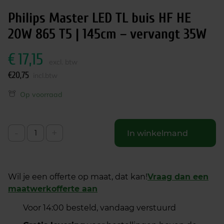
Philips Master LED TL buis HF HE
20W 865 T5 | 145cm – vervangt 35W
€
17,15
excl. btw
€
20,75
incl.btw
Op voorraad
-
+
In winkelmand
Wil je een offerte op maat, dat kan!
Vraag dan een
maatwerkofferte aan
Voor 14:00 besteld, vandaag verstuurd