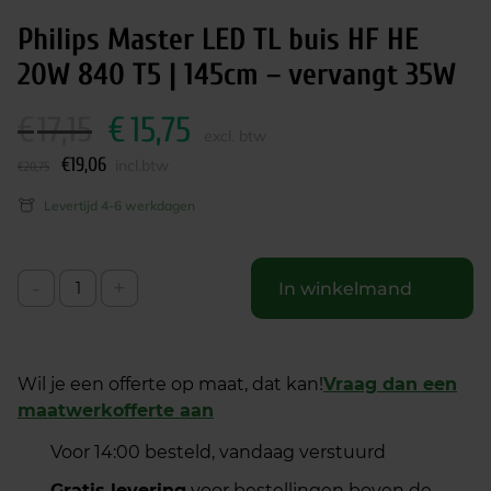
Philips Master LED TL buis HF HE
20W 840 T5 | 145cm – vervangt 35W
€
17,15
€
15,75
O
H
excl. btw
o
u
€
19,06
incl.btw
€
20,75
r
i
s
d
Levertijd 4-6 werkdagen
p
i
r
g
o
e
-
+
In winkelmand
n
p
k
r
e
i
Wil je een offerte op maat, dat kan!
l
j
Vraag dan een
maatwerkofferte aan
i
s
j
i
Voor 14:00 besteld, vandaag verstuurd
k
s
e
:
Gratis levering
voor bestellingen boven de