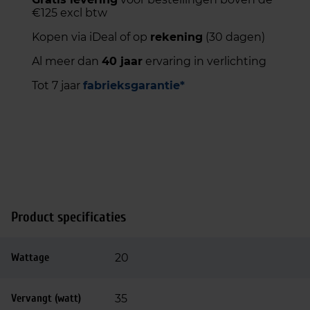
€125 excl btw
p
€
r
1
Kopen via iDeal of op
rekening
(30 dagen)
i
5
Al meer dan
40 jaar
ervaring in verlichting
j
,
s
7
Tot 7 jaar
fabrieksgarantie*
w
5
a
.
s
:
€
1
7
,
Product specificaties
1
5
Wattage
20
.
Vervangt (watt)
35