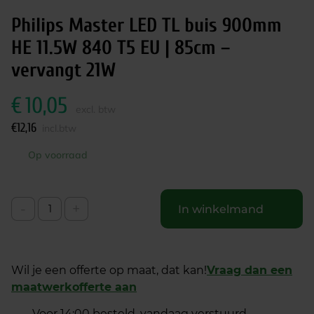
Philips Master LED TL buis 900mm
HE 11.5W 840 T5 EU | 85cm –
vervangt 21W
€
10,05
excl. btw
€
12,16
incl.btw
Op voorraad
-
+
In winkelmand
Wil je een offerte op maat, dat kan!
Vraag dan een
maatwerkofferte aan
Voor 14:00 besteld, vandaag verstuurd