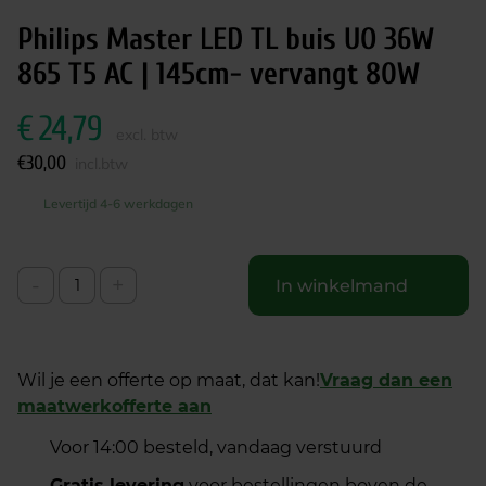
Philips Master LED TL buis UO 36W
865 T5 AC | 145cm- vervangt 80W
€
24,79
excl. btw
€
30,00
incl.btw
Levertijd 4-6 werkdagen
-
+
In winkelmand
Wil je een offerte op maat, dat kan!
Vraag dan een
maatwerkofferte aan
Voor 14:00 besteld, vandaag verstuurd
Gratis levering
voor bestellingen boven de