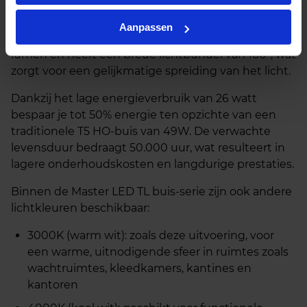
(CRI 80–89), wat zorgt voor natuurgetrouwe
verlichting en een aangename lichtbeleving. De
Aanpassen
buis levert een krachtige lichtopbrengst van 3500
lumen en heeft een brede lichtbundel van 160°, wat
zorgt voor een gelijkmatige spreiding van het licht.
Dankzij het lage energieverbruik van 26 watt
bespaar je tot 50% energie ten opzichte van een
traditionele T5 HO‑buis van 49W. De verwachte
levensduur bedraagt 50.000 uur, wat resulteert in
lagere onderhoudskosten en langdurige prestaties.
Binnen de Master LED TL buis‑serie zijn ook andere
lichtkleuren beschikbaar:
3000K (warm wit): zoals deze uitvoering, voor
een warme, uitnodigende sfeer in ruimtes zoals
wachtruimtes, kleedkamers, kantines en
kantoren