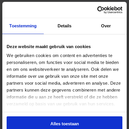
Beschrijving
Toestemming
Details
Over
De Philips Master LED TL buis HO 26W 830 T5 AC is
een hoogwaardige LED‑vervanger voor
conventionele 49W T5 HO TL‑buizen van 145 cm.
Deze website maakt gebruik van cookies
Deze LED TL buis werkt rechtstreeks op
We gebruiken cookies om content en advertenties te
netspanning (AC), waardoor installatie eenvoudig is
personaliseren, om functies voor social media te bieden
en er geen elektronisch voorschakelapparaat nodig
en om ons websiteverkeer te analyseren. Ook delen we
is. Dit maakt de buis ideaal voor renovatieprojecten
informatie over uw gebruik van onze site met onze
waar betrouwbaarheid en compatibiliteit centraal
partners voor social media, adverteren en analyse. Deze
staan.
partners kunnen deze gegevens combineren met andere
Met een kleurtemperatuur van 3000K straalt deze
informatie die u aan ze heeft verstrekt of die ze hebben
buis een warm wit licht uit, perfect voor ruimtes
verzameld op basis van uw gebruik van hun services.
waar comfort en sfeer belangrijk zijn, zoals kantoren,
wachtruimtes, kleedkamers en kantines. De
Alles toestaan
kleurcode 830 staat voor een goede kleurweergave