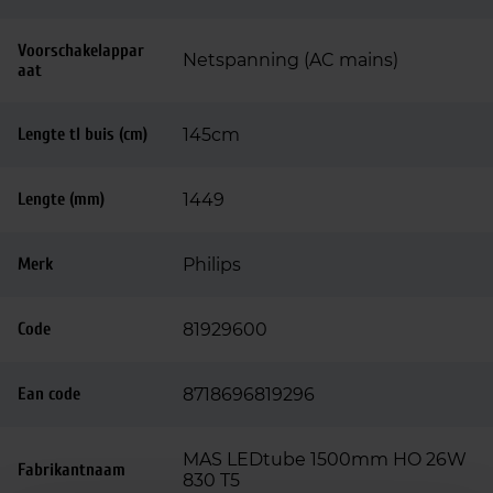
Voorschakelappar
Netspanning (AC mains)
aat
Lengte tl buis (cm)
145cm
Lengte (mm)
1449
Merk
Philips
Code
81929600
Ean code
8718696819296
MAS LEDtube 1500mm HO 26W
Fabrikantnaam
830 T5