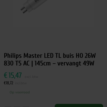
Philips Master LED TL buis HO 26W
830 T5 AC | 145cm – vervangt 49W
€
15,47
excl. btw
€
18,72
incl.btw
Op voorraad