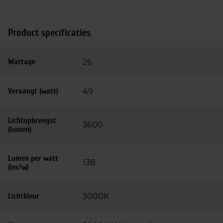
Product specificaties
Wattage
26
Vervangt (watt)
49
Lichtopbrengst
3600
(lumen)
Lumen per watt
138
(lm/w)
Lichtkleur
3000K