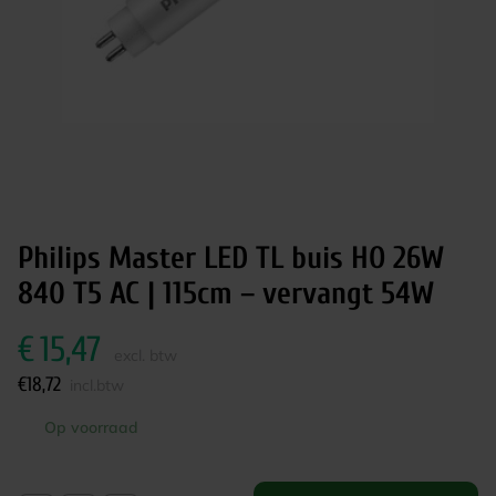
Philips Master LED TL buis HO 26W
840 T5 AC | 115cm – vervangt 54W
€
15,47
excl. btw
€
18,72
incl.btw
Op voorraad