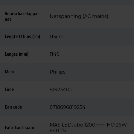
Voorschakelappar
Netspanning (AC mains)
aat
Lengte tl buis (cm)
115cm
Lengte (mm)
1149
Merk
Philips
Code
81923400
Ean code
8718696819234
MAS LEDtube 1200mm HO 26W
Fabrikantnaam
840 T5