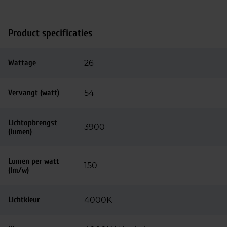
Product specificaties
Wattage
26
Vervangt (watt)
54
Lichtopbrengst
3900
(lumen)
Lumen per watt
150
(lm/w)
Lichtkleur
4000K