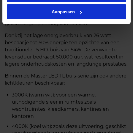
prettige werkomgeving. De buis levert een
lichtopbrengst van 3600 lumen en heeft een brede
Aanpassen
lichtbundel van 160°, wat zorgt voor een
gelijkmatige spreiding van het licht.
Dankzij het lage energieverbruik van 26 watt
bespaar je tot 50% energie ten opzichte van een
traditionele T5 HO‑buis van 54W. De verwachte
levensduur bedraagt 50.000 uur, wat resulteert in
lagere onderhoudskosten en langdurige prestaties.
Binnen de Master LED TL buis‑serie zijn ook andere
lichtkleuren beschikbaar:
3000K (warm wit): voor een warme,
uitnodigende sfeer in ruimtes zoals
wachtruimtes, kleedkamers, kantines en
kantoren
4000K (koel wit): zoals deze uitvoering, geschikt