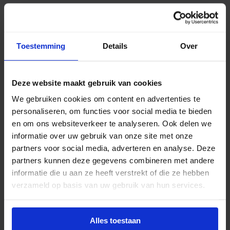
Beschrijving
Toestemming
Details
Over
De Philips Master LED TL buis HO 26W 840 T5 AC is
een krachtige LED‑vervanger voor conventionele
54W T5 HO TL‑buizen van 115 cm. Deze LED TL buis
Deze website maakt gebruik van cookies
werkt rechtstreeks op netspanning (AC), waardoor
We gebruiken cookies om content en advertenties te
installatie eenvoudig is en er geen elektronisch
personaliseren, om functies voor social media te bieden
voorschakelapparaat nodig is. Dit maakt de buis
en om ons websiteverkeer te analyseren. Ook delen we
ideaal voor renovatieprojecten waar
informatie over uw gebruik van onze site met onze
betrouwbaarheid en compatibiliteit belangrijk zijn.
partners voor social media, adverteren en analyse. Deze
Met een kleurtemperatuur van 4000K straalt deze
partners kunnen deze gegevens combineren met andere
buis een koel wit licht uit, perfect voor functionele
informatie die u aan ze heeft verstrekt of die ze hebben
omgevingen zoals kantoorruimtes, klaslokalen,
verzameld op basis van uw gebruik van hun services.
showrooms en magazijnen. De kleurcode 840 staat
voor een goede kleurweergave (CRI 80–89), wat
Alles toestaan
zorgt voor natuurgetrouwe verlichting en een