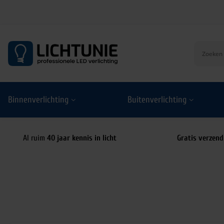
S
k
i
p
t
o
Binnenverlichting
Buitenverlichting
c
o
n
t
Al ruim
40 jaar kennis in licht
Gratis verzend
e
n
t