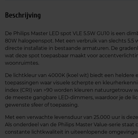
Beschrijving
De Philips Master LED spot VLE 5.5W GU10 is een dimb
80W halogeenspot. Met een verbruik van slechts 5.5 w
directe installatie in bestaande armaturen. De graden
wat deze spot toepasbaar maakt voor accentverlichti
woonruimtes.
De lichtkleur van 4000K (koel wit) biedt een heldere en
toepassingen waar visuele scherpte en kleurherkennin
index (CRI) van >90 worden kleuren natuurgetrouw 
de meeste gangbare LED-dimmers, waardoor je de li
gewenste sfeer of toepassing.
Met een verwachte levensduur van 25.000 uur is de
Als onderdeel van de Philips Master Value-serie staat
constante lichtkwaliteit in uiteenlopende omgevinge