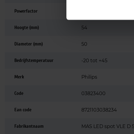
Powerfactor
0.9
Hoogte (mm)
54
Diameter (mm)
50
Bedrijfstemperatuur
-20 tot +45
Merk
Philips
Code
03823400
Ean code
8721103038234
Fabrikantnaam
MAS LED spot VLE D 