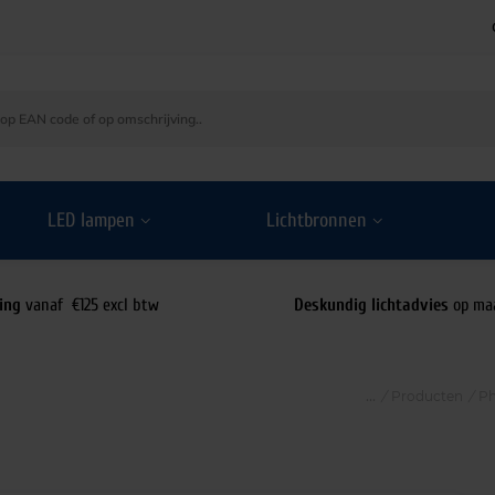
LED lampen
Lichtbronnen
ing
vanaf €125 excl btw
Deskundig lichtadvies
op ma
/
Producten
/
Ph