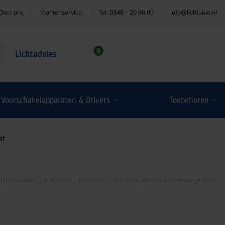
Over ons
Klantenservice
Tel: 0348 – 20 90 00
info@lichtunie.nl
0
Lichtadvies
Voorschakelapparaten & Drivers
Toebehoren
at
ilips Master LED spot VLE 5.5W 940 GU10 36D | dimbaar – vervangt 80W