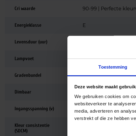
Cri waarde
90-99 | Perfecte kle
Energieklasse
E
Levensduur (uur)
25.000
Lampvoet
GU10
Toestemming
Gradenbundel
36 graden
Deze website maakt gebruik
Dimbaar
Dimbaar
We gebruiken cookies om cont
websiteverkeer te analyseren
Ingangsspanning (v)
220-240
media, adverteren en analys
verstrekt of die ze hebben v
Kleur consistentie
<6 SDCM
(SDCM)