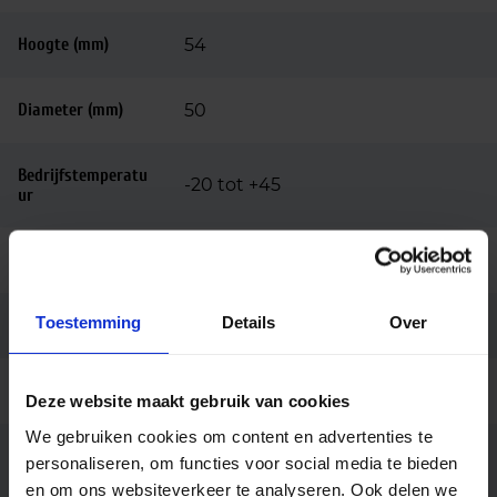
Hoogte (mm)
54
Diameter (mm)
50
Bedrijfstemperatu
-20 tot +45
ur
Merk
Philips
Toestemming
Details
Over
Code
03835700
Ean code
8721103038357
Deze website maakt gebruik van cookies
We gebruiken cookies om content en advertenties te
MAS LED spot VLE D 5.5-80W
personaliseren, om functies voor social media te bieden
Fabrikantnaam
GU10 927 36D
en om ons websiteverkeer te analyseren. Ook delen we