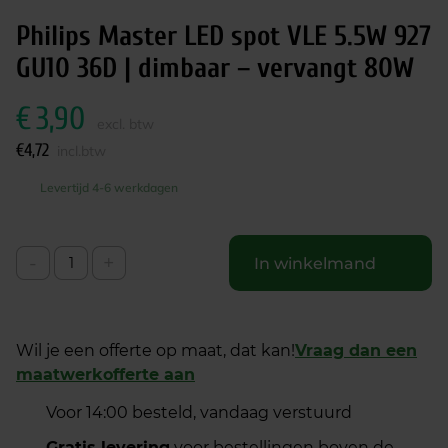
Philips Master LED spot VLE 5.5W 927
GU10 36D | dimbaar – vervangt 80W
€
3,90
excl. btw
€
4,72
incl.btw
Levertijd 4-6 werkdagen
-
+
In winkelmand
Wil je een offerte op maat, dat kan!
Vraag dan een
maatwerkofferte aan
Voor 14:00 besteld, vandaag verstuurd
Gratis levering
voor bestellingen boven de