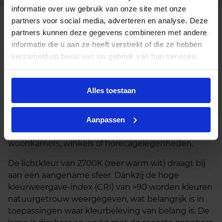
informatie over uw gebruik van onze site met onze
partners voor social media, adverteren en analyse. Deze
Beschrijving
partners kunnen deze gegevens combineren met andere
informatie die u aan ze heeft verstrekt of die ze hebben
De Philips Master LED spot VLE 5.5W GU10 is een
verzameld op basis van uw gebruik van hun services.
dimbare LED spot die ontworpen is als vervanger
voor een 80W halogeenspot. Met een verbruik van
slechts 5.5 watt en een GU10-fitting is deze lamp
Alles toestaan
geschikt voor directe installatie in bestaande
armaturen. De gradenbundel van 36° zorgt voor
een gerichte lichtverdeling, wat deze spot geschikt
Aanpassen
maakt voor accentverlichting in onder andere
woonkamers, winkels of horecagelegenheden.
De lichtkleur van 2700K (zeer warm wit) draagt bij
aan een aangename sfeer. Dankzij de hoge
kleurweergave-index (CRI) van >90 worden kleuren
natuurgetrouw weergegeven, wat belangrijk is in
toepassingen waar kleurbeleving van belang is. De