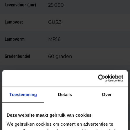
Levensduur (uur)
25.000
Lampvoet
GU5.3
Lampvorm
MR16
Gradenbundel
60 graden
Dimbaar
Dimbaar
Ingangsspanning
12
Toestemming
Details
Over
(v)
Merk
Philips
Deze website maakt gebruik van cookies
We gebruiken cookies om content en advertenties te
Code
30728500