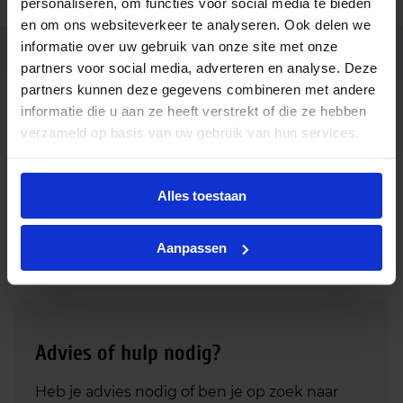
personaliseren, om functies voor social media te bieden
en om ons websiteverkeer te analyseren. Ook delen we
informatie over uw gebruik van onze site met onze
Ean code
8719514307285
partners voor social media, adverteren en analyse. Deze
partners kunnen deze gegevens combineren met andere
MAS LED spot VLE D 5.8-35W
informatie die u aan ze heeft verstrekt of die ze hebben
Fabrikantnaam
MR16 940 60D
verzameld op basis van uw gebruik van hun services.
Downloads
Alles toestaan
Download productsheet Philips Master LED spot Value 5.8W
Aanpassen
MR16 GU5.3 940 60D | dimbaar - vervangt 35W
Advies of hulp nodig?
Heb je advies nodig of ben je op zoek naar