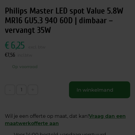
Philips Master LED spot Value 5.8W
MR16 GU5.3 940 60D | dimbaar –
vervangt 35W
€
6,25
excl. btw
€
7,56
incl.btw
Op voorraad
-
+
In winkelmand
Wil je een offerte op maat, dat kan!
Vraag dan een
maatwerkofferte aan
Voor 14:00 besteld, vandaag verstuurd