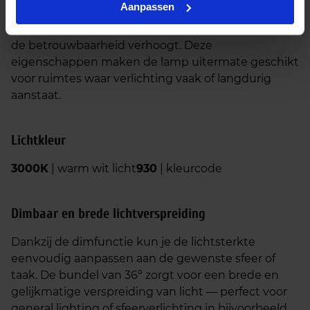
Aanpassen
betekent dat je veel minder vaak hoeft te
vervangen, wat de onderhoudskosten verlaagt en
de betrouwbaarheid verhoogt. Deze
eigenschappen maken de lamp uitermate geschikt
voor ruimtes waar verlichting vaak of langdurig
aanstaat.
Lichtkleur
3000K
| warm wit licht
930
| kleurcode
Dimbaar en brede lichtverspreiding
Dankzij de dimfunctie kun je de lichtsterkte
eenvoudig aanpassen aan de gewenste sfeer of
taak. De bundel van 36° zorgt voor een brede en
gelijkmatige verspreiding van licht — perfect voor
general lighting of sfeerverlichting in bijvoorbeeld