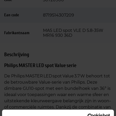
Ean code
8719514307209
MAS LED spot VLE D 5.8-35W
Fabrikantnaam
MR16 930 36D
Beschrijving
Philips MASTER LED spot Value serie
De Philips MASTER LED spot Value 3.7 W behoort tot
de betrouwbare Value‑serie van Philips. Deze
dimbare GU10‑spot met een bundelhoek van 36° is
ideaal voor toepassingen waar een warme sfeer en
uitstekende kleurweergave belangrijk zijn in woon‑
of commerciële ruimtes. Dankzij de combinatie van
dimbaarheid en zachte lichtkleur is deze spot een