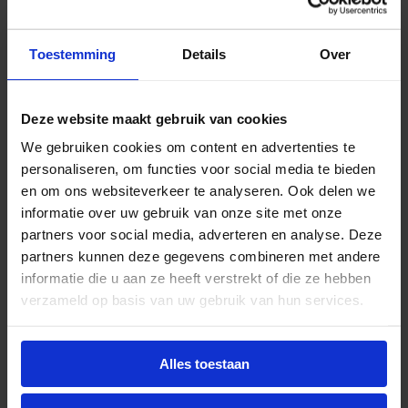
slimme keuze voor onder andere woonkamers,
showrooms of cafés.
Toestemming
Details
Over
Zuinige vervanger
Deze website maakt gebruik van cookies
Met een verbruik van slechts 3.7 W vervangt deze
We gebruiken cookies om content en advertenties te
LED‑spot een traditionele halogeenspot van 35 W.
personaliseren, om functies voor social media te bieden
Dit zorgt voor een energiebesparing van ongeveer
en om ons websiteverkeer te analyseren. Ook delen we
90 %. Ondanks het lage energieverbruik levert de
informatie over uw gebruik van onze site met onze
lamp een heldere en sfeervolle lichtopbrengst,
partners voor social media, adverteren en analyse. Deze
vergelijkbaar met de klassieke
partners kunnen deze gegevens combineren met andere
halogeentechnologie, waardoor je geen concessies
informatie die u aan ze heeft verstrekt of die ze hebben
doet op lichtkwaliteit.
verzameld op basis van uw gebruik van hun services.
Lange levensduur
Alles toestaan
De Philips MASTER LED spot Value 3.7 W heeft een
levensduur van circa 25.000 branduren. Dit