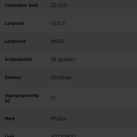
Levensduur (uur)
25.000
Lampvoet
GU5.3
Lampvorm
MR16
Gradenbundel
36 graden
Dimbaar
Dimbaar
Ingangsspanning
12
(v)
Merk
Philips
Code
30720900