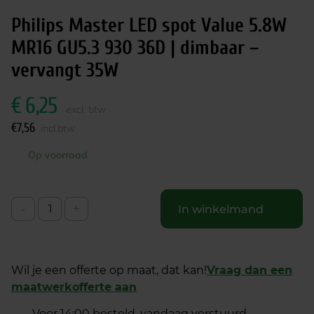
Philips Master LED spot Value 5.8W
MR16 GU5.3 930 36D | dimbaar –
vervangt 35W
€
6,25
excl. btw
€
7,56
incl.btw
Op voorraad
-
+
In winkelmand
Wil je een offerte op maat, dat kan!
Vraag dan een
maatwerkofferte aan
Voor 14:00 besteld, vandaag verstuurd