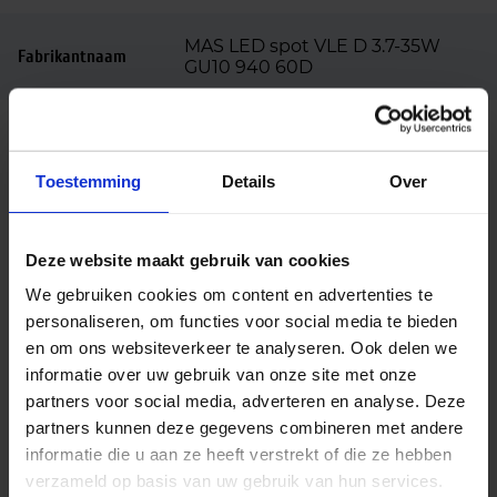
MAS LED spot VLE D 3.7-35W
Fabrikantnaam
GU10 940 60D
Beschrijving
Toestemming
Details
Over
De Philips Master LED spot Value 3.7W 940 GU10
60D (8718696707838) is een hoogwaardige en
dimbare LED‑vervanger voor een traditionele 35W
Deze website maakt gebruik van cookies
halogeenspot. Met een verbruik van slechts 3,7
We gebruiken cookies om content en advertenties te
watt bespaar je direct op energiekosten, terwijl je
personaliseren, om functies voor social media te bieden
profiteert van de uitstekende lichtkwaliteit die
en om ons websiteverkeer te analyseren. Ook delen we
kenmerkend is voor de Master‑serie. Dankzij de
informatie over uw gebruik van onze site met onze
standaard GU10‑fitting is installatie volledig
partners voor social media, adverteren en analyse. Deze
plug‑and‑play: oude spot eruit, nieuwe spot erin.
partners kunnen deze gegevens combineren met andere
Deze uitvoering straalt koel wit licht (4000K) uit. De
informatie die u aan ze heeft verstrekt of die ze hebben
kleurcode 940 staat voor 4000K in combinatie met
verzameld op basis van uw gebruik van hun services.