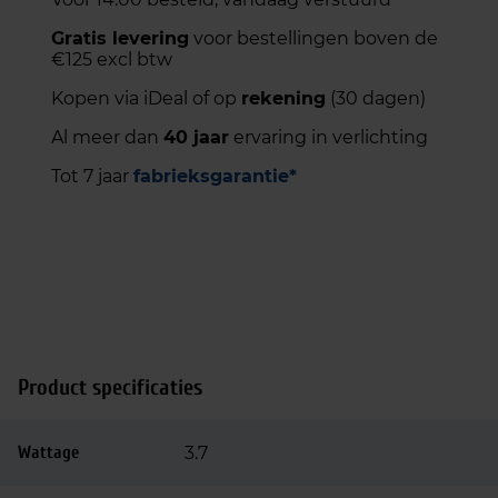
k
s
e
:
Gratis levering
voor bestellingen boven de
€125 excl btw
p
€
r
2
Kopen via iDeal of op
rekening
(30 dagen)
i
,
Al meer dan
40 jaar
ervaring in verlichting
j
5
s
0
Tot 7 jaar
fabrieksgarantie*
w
.
a
s
:
€
2
,
8
Product specificaties
5
.
Wattage
3.7