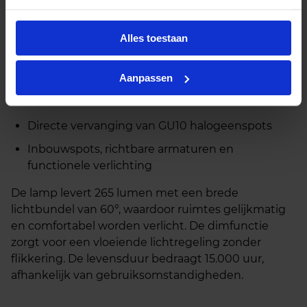
een zeer hoge kleurweergave (CRI 90), waardoor
kleuren helder, natuurgetrouw en professioneel
worden weergegeven. Omdat het een dimbare
Alles toestaan
lamp is, kan het lichtniveau eenvoudig worden
aangepast aan de gewenste sfeer of toepassing.
Aanpassen
Deze LED spot is geschikt voor:
Directe vervanging van GU10 halogeenspots
Inbouwspots, richtbare armaturen en
functionele verlichting
De lamp levert 265 lumen met een brede
lichtbundel van 60°, waardoor ruimtes gelijkmatig
en comfortabel worden verlicht. De dimfunctie
zorgt voor een vloeiende lichtregeling zonder
flikkering. De levensduur bedraagt 15.000 uur,
afhankelijk van gebruiksomstandigheden.