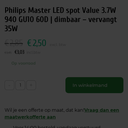
Philips Master LED spot Value 3.7W
940 GU10 60D | dimbaar – vervangt
35W
€
2,85
€
2,50
O
H
excl. btw
o
u
€
3,03
incl.btw
€
3,45
r
i
s
d
Op voorraad
p
i
r
g
o
e
-
+
In winkelmand
n
p
k
r
e
i
l
j
Wil je een offerte op maat, dat kan!
Vraag dan een
i
s
maatwerkofferte aan
j
i
Voor 14:00 besteld, vandaag verstuurd