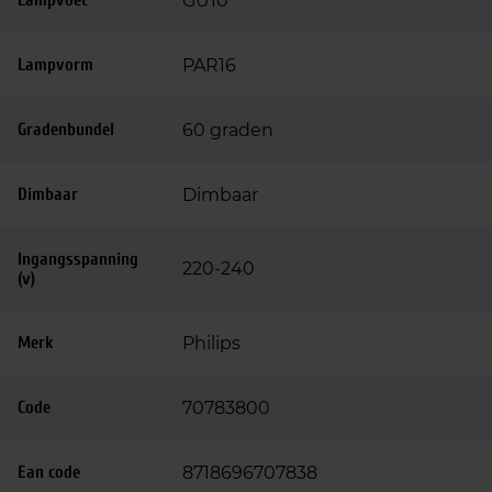
Lampvoet
GU10
Lampvorm
PAR16
Gradenbundel
60 graden
Dimbaar
Dimbaar
Ingangsspanning
220-240
(v)
Merk
Philips
Code
70783800
Ean code
8718696707838