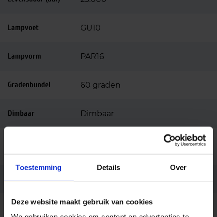
Lampvoet
GU10
Lampvorm
PAR16
Gradenbundel
60 graden
Dimbaar
Dimbaar
Ingangsspanning
220-240
(v)
Toestemming
Details
Over
Merk
Philips
Deze website maakt gebruik van cookies
Code
31226500
We gebruiken cookies om content en advertenties te