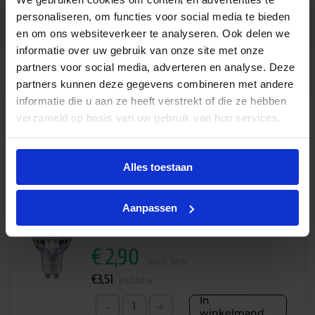
personaliseren, om functies voor social media te bieden
Ean code
8719514312265
en om ons websiteverkeer te analyseren. Ook delen we
informatie over uw gebruik van onze site met onze
partners voor social media, adverteren en analyse. Deze
MAS LED spot VLE D 3.7-35W
Fabrikantnaam
GU10 927 60D
partners kunnen deze gegevens combineren met andere
informatie die u aan ze heeft verstrekt of die ze hebben
verzameld op basis van uw gebruik van hun services.
Alternatieve producten
Alles toestaan
Aanpassen
Philips Master LED spot VLE 2.8W 927 GU10 60D |
dimbaar – vervangt 35W
€
2,90
excl. btw
€
3,51
incl.btw
In
-
+
winkelmand