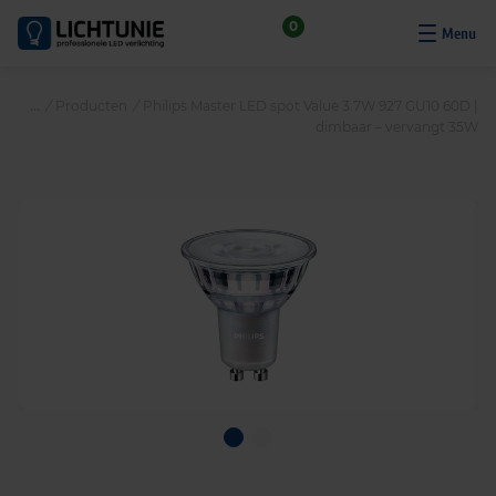
S
0
k
i
p
/
Producten
/
Philips Master LED spot Value 3.7W 927 GU10 60D |
t
dimbaar – vervangt 35W
o
c
o
n
t
e
n
t