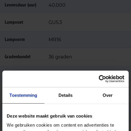
Levensduur (uur)
40.000
Lampvoet
GU5.3
Lampvorm
MR16
Gradenbundel
36 graden
Dimbaar
Dimbaar
Ingangsspanning
12
Toestemming
Details
Over
(v)
Merk
Philips
Deze website maakt gebruik van cookies
We gebruiken cookies om content en advertenties te
Code
35875100