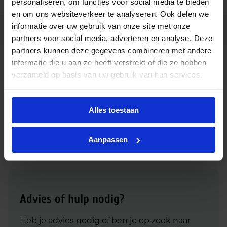
personaliseren, om functies voor social media te bieden
en om ons websiteverkeer te analyseren. Ook delen we
informatie over uw gebruik van onze site met onze
Ean code
8719514358751
partners voor social media, adverteren en analyse. Deze
partners kunnen deze gegevens combineren met andere
MAS LED ExpertColor 7.5-43W
informatie die u aan ze heeft verstrekt of die ze hebben
Fabrikantnaam
MR16 940 36D
verzameld op basis van uw gebruik van hun services.
Downloads
Alles toestaan
Download productsheet Philips Master LED spot ExpertColor
Aanpassen
7.5W 940 MR16 GU5.3 36D | dimbaar - vervangt 43W
Advies of hulp nodig?
Heb je advies nodig of ben je op zoek naar