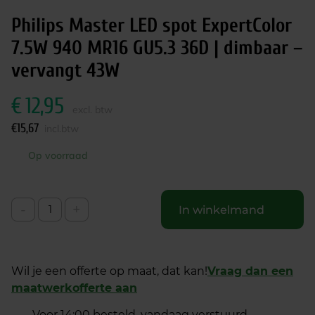
Philips Master LED spot ExpertColor
7.5W 940 MR16 GU5.3 36D | dimbaar –
vervangt 43W
€
12,95
excl. btw
€
15,67
incl.btw
Op voorraad
-
+
In winkelmand
Wil je een offerte op maat, dat kan!
Vraag dan een
maatwerkofferte aan
Voor 14:00 besteld, vandaag verstuurd