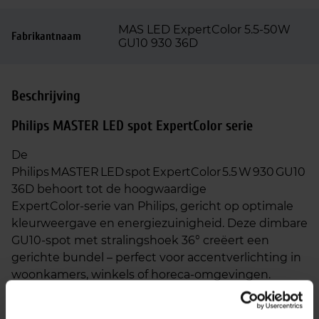
MAS LED ExpertColor 5.5-50W
Fabrikantnaam
GU10 930 36D
Beschrijving
Philips MASTER LED spot ExpertColor serie
De
Philips MASTER LED spot ExpertColor 5.5 W 930 GU10
36D behoort tot de hoogwaardige
ExpertColor‑serie van Philips, gericht op optimale
kleurweergave en energiezuinigheid. Deze dimbare
GU10‑spot met stralingshoek 36° creëert een
gerichte bundel – perfect voor accentverlichting in
woonkamers, winkels of horeca‑omgevingen.