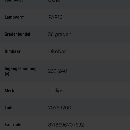
Lampvoet
GU10
Lampvorm
PAR16
Gradenbundel
36 graden
Dimbaar
Dimbaar
Ingangsspanning
220-240
(v)
Merk
Philips
Code
70769200
Ean code
8718696707692