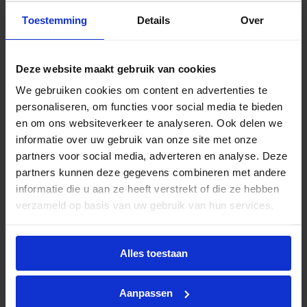
Zuinige vervanger
Toestemming
Details
Over
Met een verbruik van slechts 5,5 W vervangt deze
LED‑spot moeiteloos een traditionele 50 W
halogeenspot. Dit resulteert in een
Deze website maakt gebruik van cookies
energiebesparing tot circa 80%. De hoge
We gebruiken cookies om content en advertenties te
kleurweergaveindex (CRI > 90) zorgt ervoor dat
personaliseren, om functies voor social media te bieden
kleuren levensecht worden weergegeven, wat van
en om ons websiteverkeer te analyseren. Ook delen we
belang is in ruimtes waar uitstraling en presentatie
informatie over uw gebruik van onze site met onze
essentieel zijn.
partners voor social media, adverteren en analyse. Deze
partners kunnen deze gegevens combineren met andere
Lange levensduur
informatie die u aan ze heeft verstrekt of die ze hebben
verzameld op basis van uw gebruik van hun services.
Deze spot heeft een verwachte levensduur van
ongeveer 40.000 branduren – aanzienlijk langer
dan bij conventionele halogeenspots. Dit betekent
Alles toestaan
minder vervangingen en lagere onderhoudskosten,
waardoor de lamp uitermate geschikt is voor
Aanpassen
intensief of langdurig gebruik.