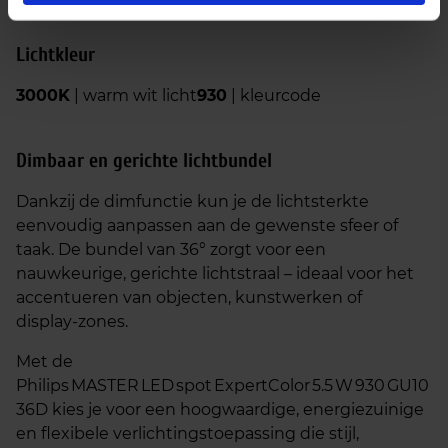
Lichtkleur
3000K
| warm wit licht
930
| kleurcode
Dimbaar en gerichte lichtbundel
Dankzij de dimfunctie kun je de lichtsterkte
eenvoudig aanpassen aan de gewenste sfeer of
taak. De bundel van 36° zorgt voor een
nauwkeurige, gerichte lichtstraal – ideaal voor het
accentueren van objecten, kunstwerken of
display‑zones.
Met de
Philips MASTER LED spot ExpertColor 5.5 W 930 GU10
36D kies je voor een hoogwaardige, energiezuinige
en flexibele verlichtingstoepassing die stijl,