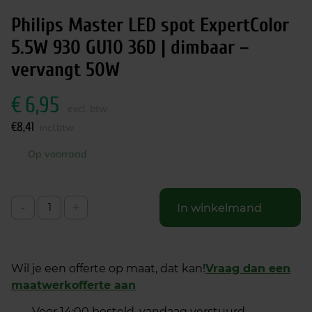
Philips Master LED spot ExpertColor
5.5W 930 GU10 36D | dimbaar –
vervangt 50W
€
6,95
excl. btw
€
8,41
incl.btw
Op voorraad
-
+
In winkelmand
Wil je een offerte op maat, dat kan!
Vraag dan een
maatwerkofferte aan
Voor 14:00 besteld, vandaag verstuurd